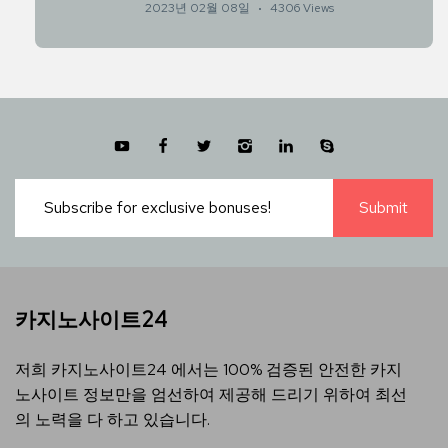
2023년 02월 08일
4306 Views
카지노사이트24
저희 카지노사이트24 에서는 100% 검증된 안전한 카지
노사이트 정보만을 엄선하여 제공해 드리기 위하여 최선
의 노력을 다 하고 있습니다.