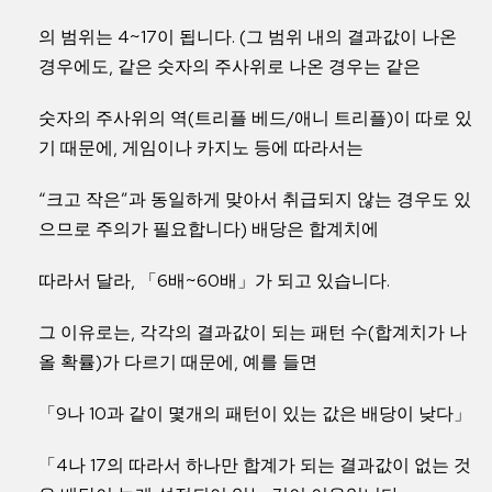
의 범위는 4~17이 됩니다. (그 범위 내의 결과값이 나온
경우에도, 같은 숫자의 주사위로 나온 경우는 같은
숫자의 주사위의 역(트리플 베드/애니 트리플)이 따로 있
기 때문에, 게임이나 카지노 등에 따라서는
“크고 작은”과 동일하게 맞아서 취급되지 않는 경우도 있
으므로 주의가 필요합니다) 배당은 합계치에
따라서 달라, 「6배~60배」가 되고 있습니다.
그 이유로는, 각각의 결과값이 되는 패턴 수(합계치가 나
올 확률)가 다르기 때문에, 예를 들면
「9나 10과 같이 몇개의 패턴이 있는 값은 배당이 낮다」
「4나 17의 따라서 하나만 합계가 되는 결과값이 없는 것