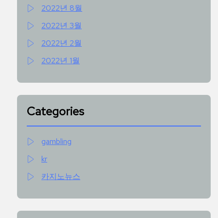
2022년 8월
2022년 3월
2022년 2월
2022년 1월
Categories
gambling
kr
카지노뉴스