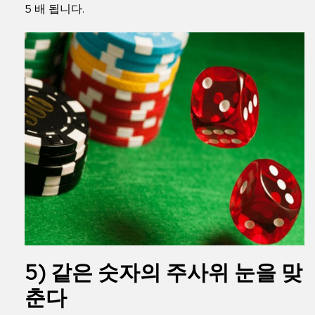
5 배 됩니다.
5) 같은 숫자의 주사위 눈을 맞
춘다