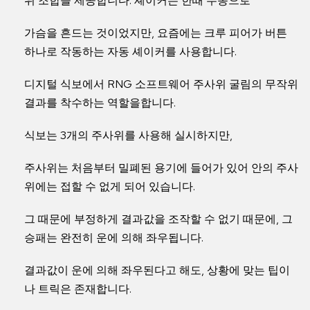
위 조합을 제공합니다. 셰이커는 한때 수동으로
룰렛 유래 종류
수익성 높은 게임
가슴을 흔드는 것이었지만, 요즘에는 크루 피어가 버튼
하나로 작동하는 자동 셰이커를 사용합니다.
블랙잭 영화
바카라카드카운팅
디지털 식보에서 RNG 소프트웨어 주사위 굴림의 무작위
블랙잭 바카라 보다 나은 이유
결과를 착수하는 역할을합니다.
식보는 3개의 주사위를 사용해 실시하지만,
잭팟 이란
주사위는 처음부터 밀폐된 용기에 들어가 있어 안의 주사
베팅과 도박
위에는 접할 수 없게 되어 있습니다.
카지노 명언
그 때문에 부정하게 결과값을 조작할 수 없기 때문에, 그
승패는 완전히 운에 의해 좌우됩니다.
딜러 로테이션
결과값이 운에 의해 좌우된다고 해도, 상황에 맞는 팁이
토너먼트
나 트릭은 존재합니다.