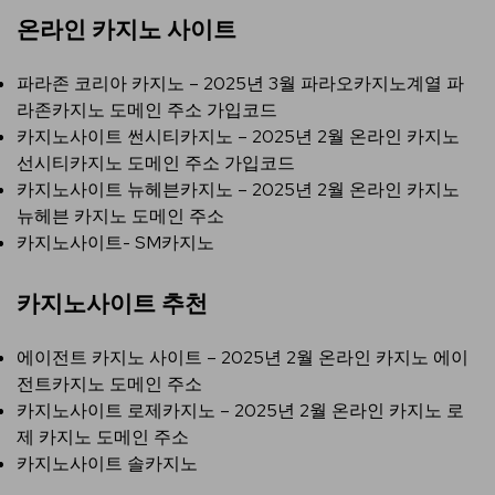
온라인 카지노 사이트
파라존 코리아 카지노 – 2025년 3월 파라오카지노계열 파
라존카지노 도메인 주소 가입코드
카지노사이트 썬시티카지노 – 2025년 2월 온라인 카지노
선시티카지노 도메인 주소 가입코드
카지노사이트 뉴헤븐카지노 – 2025년 2월 온라인 카지노
뉴헤븐 카지노 도메인 주소
카지노사이트- SM카지노
카지노사이트 추천
에이전트 카지노 사이트 – 2025년 2월 온라인 카지노 에이
전트카지노 도메인 주소
카지노사이트 로제카지노 – 2025년 2월 온라인 카지노 로
제 카지노 도메인 주소
카지노사이트 솔카지노