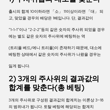
출시의 합계 10이하라면 「소」 11이상이라면 「대」 되
고, 맞았을 경우의 배당은 1배입니다. 단, 결과값이
“1-1-1″이나 “2-2-2″등의 같은 숫자의 주사위 되었을 경우
에는 별도 같은 숫자의 주사위에 베팅하는 역
(트리플 베드/에니 트리플)이 존재하기 때문에, 대소에
베팅한 상태에서 같은 숫자의 주사위가 나왔을 경우는
잃게 됩니다.
2) 3개의 주사위의 결과값의
합계를 맞춘다(총 베팅)
3개의 주사위로 구성된 결과값의 합계치는 이론상 3~18
의 범위내가 됩니다. 토탈 베팅에 해당되는 합계치