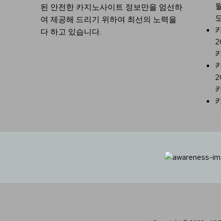
된 안전한 카지노사이트 정보만을 엄선하
여 제공해 드리기 위하여 최선의 노력을
룰렛 유래 종류
수익성 높은 게임
다 하고 있습니다.
2
블랙잭 영화
바카라카드카운팅
블랙잭 바카라 보다 나은 이유
2
잭팟 이란
베팅과 도박
카지노 명언
딜러 로테이션
토너먼트