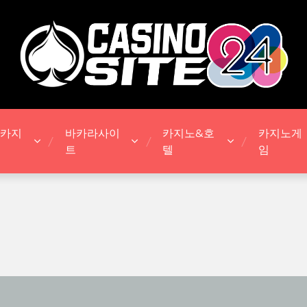
카지
바카라사이
카지노&호
카지노게
트
텔
임