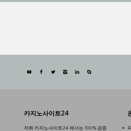
카지노에 없는것
슬롯용어
블랙잭 에티켓
섹시게이밍
캄보디아 카지노 15곳
판탄게임
별카지노
카지노콤프
텍사스홀덤 규칙
블랙잭 확률 계산
타이산카지노
싱가포르카지노
드림카지노
카지노 이기는 방법
텍사스홀덤 기본용어
블랙잭 초보자 실수
빅게이밍
말레이시아 카지노
플레이카지노
생활 바카라
룰렛 용어
블랙잭 승률 높이는 원칙
하노이카지노
소울카지노
슬롯머신 잭팟 원리
아시아인기 슬롯
룰렛 라이트닝 전략
베트남6대카지노
에프엠카지노
룰렛 에티켓
크랩스 확률
저금통카지노
러시안룰렛
포커 속임수
아벤카지노
카지노사이트24
파친코
포커 승률 계산
홈카지노
파
저희 카지노사이트24 에서는 100% 검증
카지노 종류
마틴게일배팅법
심슨카지노