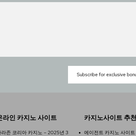
온라인 카지노 사이트
카지노사이트 추
라존 코리아 카지노 – 2025년 3
에이전트 카지노 사이트 –