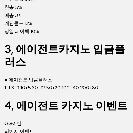
첫충 5%
매충 3%
개인콤프 1.1%
당일 페이백 10%
3, 에이전트카지노 입금플
러스
■ 에이전트 입금플러스
1+1 3+3 10+5 30+12 50+20 100+40 200+80
4, 에이전트 카지노 이벤트
GG이벤트
리벤지 이벤트