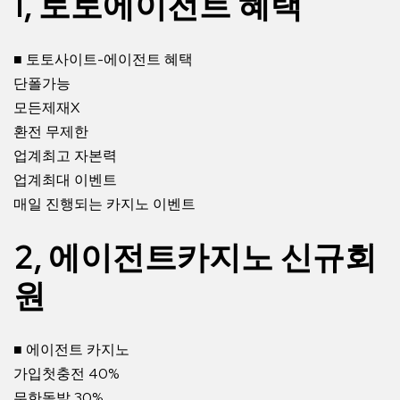
1, 토토에이전트 혜택
■ 토토사이트-에이전트 혜택
단폴가능
모든제재X
환전 무제한
업계최고 자본력
업계최대 이벤트
매일 진행되는 카지노 이벤트
2, 에이전트카지노 신규회
원
■ 에이전트 카지노
가입첫충전 40%
무한돌발 30%