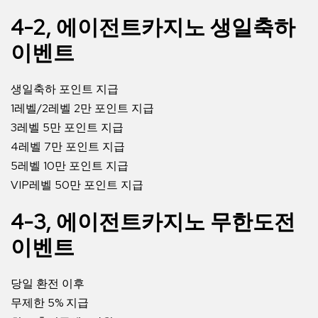
4-2, 에이전트카지노 생일축하
이벤트
생일축하 포인트 지급
1레벨/2레벨 2만 포인트 지급
3레벨 5만 포인트 지급
4레벨 7만 포인트 지급
5레벨 10만 포인트 지급
VIP레벨 50만 포인트 지급
4-3, 에이전트카지노 무한도전
이벤트
당일 환전 이후
무제한 5% 지급