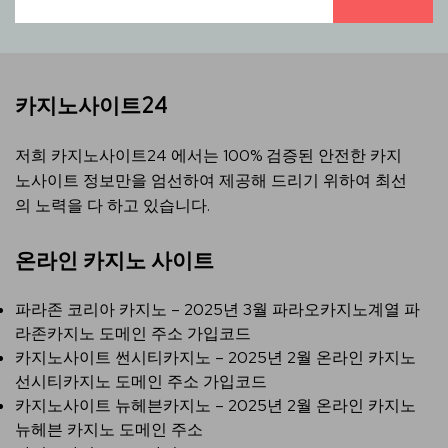
카지노사이트24
저희 카지노사이트24 에서는 100% 검증된 안전한 카지
노사이트 정보만을 엄선하여 제공해 드리기 위하여 최선
의 노력을 다 하고 있습니다.
온라인 카지노 사이트
파라존 코리아 카지노 – 2025년 3월 파라오카지노계열 파
라존카지노 도메인 주소 가입코드
카지노사이트 썬시티카지노 – 2025년 2월 온라인 카지노
선시티카지노 도메인 주소 가입코드
카지노사이트 뉴헤븐카지노 – 2025년 2월 온라인 카지노
뉴헤븐 카지노 도메인 주소