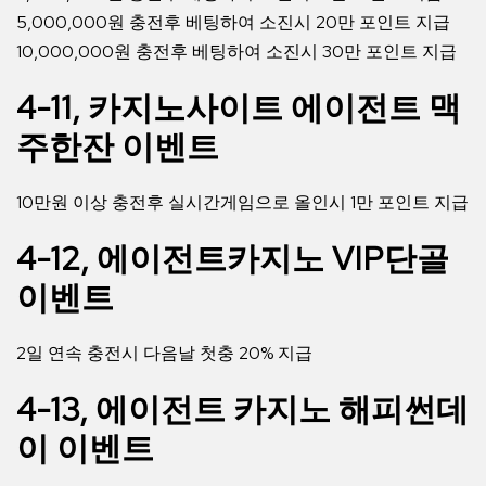
5,000,000원 충전후 베팅하여 소진시 20만 포인트 지급
10,000,000원 충전후 베팅하여 소진시 30만 포인트 지급
4-11, 카지노사이트 에이전트 맥
주한잔 이벤트
10만원 이상 충전후 실시간게임으로 올인시 1만 포인트 지급
4-12, 에이전트카지노 VIP단골
이벤트
2일 연속 충전시 다음날 첫충 20% 지급
4-13, 에이전트 카지노 해피썬데
이 이벤트