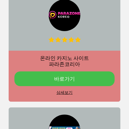
온라인 카지노 사이트
파라존코리아
바로가기
상세보기