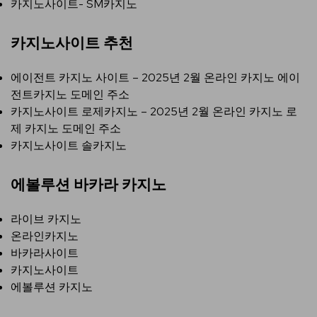
카지노사이트- SM카지노
카지노사이트 추천
에이전트 카지노 사이트 – 2025년 2월 온라인 카지노 에이
전트카지노 도메인 주소
카지노사이트 로제카지노 – 2025년 2월 온라인 카지노 로
제 카지노 도메인 주소
카지노사이트 솔카지노
에볼루션 바카라 카지노
라이브 카지노
온라인카지노
바카라사이트
카지노사이트
에볼루션 카지노