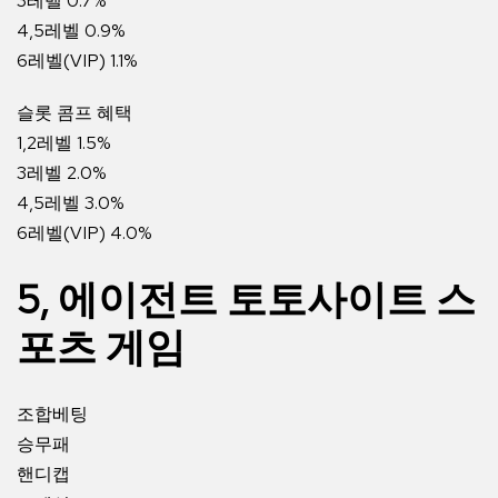
3레벨 0.7%
4,5레벨 0.9%
6레벨(VIP) 1.1%
슬롯 콤프 혜택
1,2레벨 1.5%
3레벨 2.0%
4,5레벨 3.0%
6레벨(VIP) 4.0%
5, 에이전트 토토사이트 스
포츠 게임
조합베팅
승무패
핸디캡