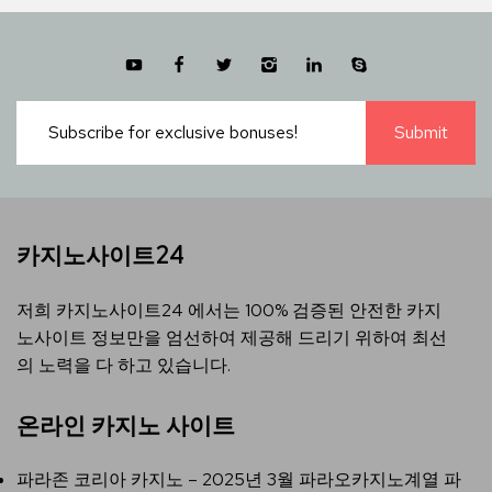
카지노사이트24
저희 카지노사이트24 에서는 100% 검증된 안전한 카지
노사이트 정보만을 엄선하여 제공해 드리기 위하여 최선
의 노력을 다 하고 있습니다.
온라인 카지노 사이트
파라존 코리아 카지노 – 2025년 3월 파라오카지노계열 파