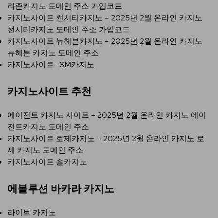
라존카지노 도메인 주소 가입코드
카지노사이트 썬시티카지노 – 2025년 2월 온라인 카지노
선시티카지노 도메인 주소 가입코드
카지노사이트 뉴헤븐카지노 – 2025년 2월 온라인 카지노
뉴헤븐 카지노 도메인 주소
카지노사이트- SM카지노
카지노사이트 추천
에이전트 카지노 사이트 – 2025년 2월 온라인 카지노 에이
전트카지노 도메인 주소
카지노사이트 로제카지노 – 2025년 2월 온라인 카지노 로
제 카지노 도메인 주소
카지노사이트 솔카지노
에볼루션 바카라 카지노
라이브 카지노