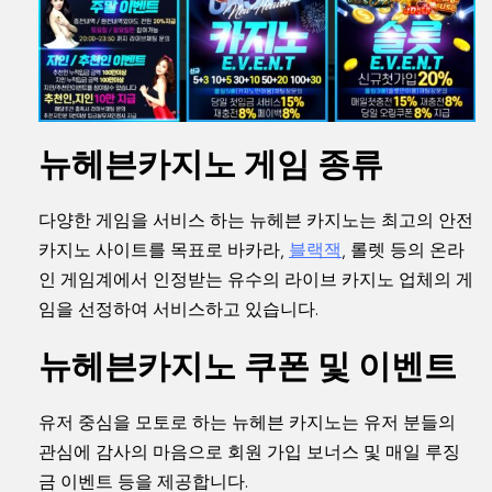
뉴헤븐카지노 게임 종류
다양한 게임을 서비스 하는 뉴헤븐 카지노는 최고의 안전
카지노 사이트를 목표로 바카라,
블랙잭
, 롤렛 등의 온라
인 게임계에서 인정받는 유수의 라이브 카지노 업체의 게
임을 선정하여 서비스하고 있습니다.
뉴헤븐카지노 쿠폰 및 이벤트
유저 중심을 모토로 하는 뉴헤븐 카지노는 유저 분들의
관심에 감사의 마음으로 회원 가입 보너스 및 매일 루징
금 이벤트 등을 제공합니다.