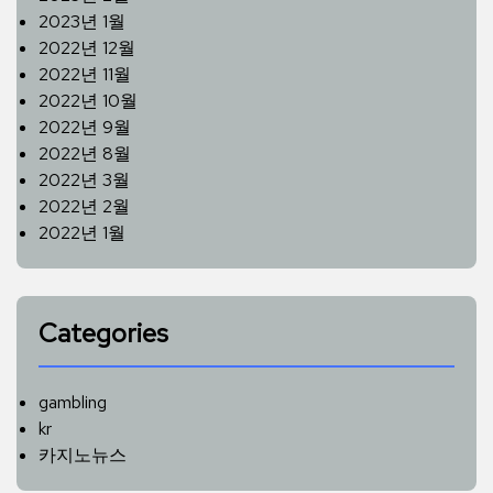
2023년 1월
2022년 12월
2022년 11월
2022년 10월
2022년 9월
2022년 8월
2022년 3월
2022년 2월
2022년 1월
Categories
gambling
kr
카지노뉴스