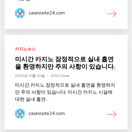
casinosite24.com
룰렛 유래 종류
수익성 높은 게임
블랙잭 영화
바카라카드카운팅
블랙잭 바카라 보다 나은 이유
카지노뉴스
미시간 카지노 잠정적으로 실내 흡연
잭팟 이란
을 환영하지만 주의 사항이 있습니다.
베팅과 도박
2023년 01월 30일
4253 Views
미시간 카지노 잠정적으로 실내 흡연을 환영하지
카지노 명언
만 주의 사항이 있습니다. 미시간 카지노 시설에
대한 실내 흡연…
딜러 로테이션
casinosite24.com
토너먼트