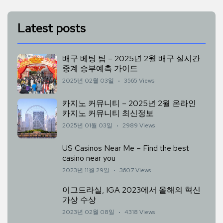
Latest posts
배구 베팅 팁 – 2025년 2월 배구 실시간
중계 승부예측 가이드
2025년 02월 03일
3565 Views
카지노 커뮤니티 – 2025년 2월 온라인
카지노 커뮤니티 최신정보
2025년 01월 03일
2989 Views
US Casinos Near Me – Find the best
casino near you
2023년 11월 29일
3607 Views
이그드라실, IGA 2023에서 올해의 혁신
가상 수상
2023년 02월 08일
4318 Views