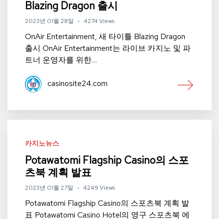
Blazing Dragon 출시
2023년 01월 28일
4274 Views
OnAir Entertainment, 새 타이틀 Blazing Dragon
출시 OnAir Entertainment는 라이브 카지노 및 파
트너 운영자를 위한…
casinosite24.com
카지노뉴스
Potawatomi Flagship Casino의 스포
츠북 계획 발표
2023년 01월 27일
4249 Views
Potawatomi Flagship Casino의 스포츠북 계획 발
표 Potawatomi Casino Hotel의 영구 스포츠북 에