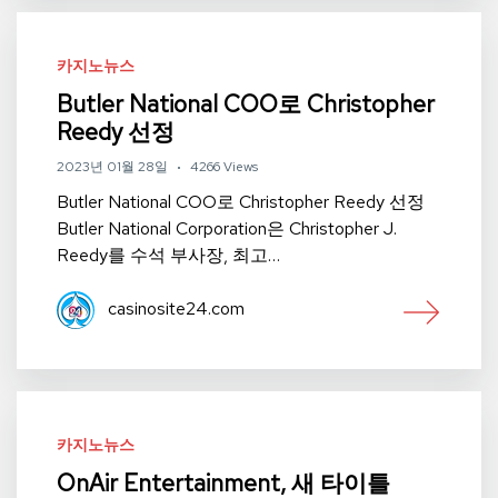
라이센스
페이아웃율
카지노뉴스
Butler National COO로 Christopher
Reedy 선정
2023년 01월 28일
4266 Views
Butler National COO로 Christopher Reedy 선정
Butler National Corporation은 Christopher J.
Reedy를 수석 부사장, 최고…
casinosite24.com
카지노뉴스
OnAir Entertainment, 새 타이틀