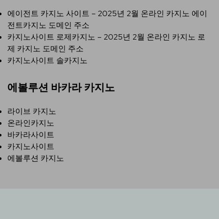
에이전트 카지노 사이트 – 2025년 2월 온라인 카지노 에이
전트카지노 도메인 주소
카지노사이트 로제카지노 – 2025년 2월 온라인 카지노 로
제 카지노 도메인 주소
카지노사이트 솔카지노
에볼루션 바카라 카지노
라이브 카지노
온라인카지노
바카라사이트
카지노사이트
에볼루션 카지노