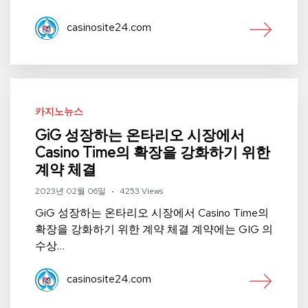
casinosite24.com
카지노뉴스
GiG 성장하는 온타리오 시장에서
Casino Time의 확장을 강화하기 위한
계약 체결
2023년 02월 06일
4253 Views
GiG 성장하는 온타리오 시장에서 Casino Time의
확장을 강화하기 위한 계약 체결 계약에는 GIG 의
수상…
casinosite24.com