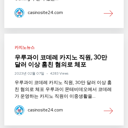
casinosite24.com
룰렛 유래 종류
수익성 높은 게임
블랙잭 영화
바카라카드카운팅
블랙잭 바카라 보다 나은 이유
카지노뉴스
우루과이 코데레 카지노 직원, 30만
잭팟 이란
달러 이상 훔친 혐의로 체포
베팅과 도박
2023년 02월 07일
4283 Views
우루과이 코데레 카지노 직원, 30만 달러 이상 훔
카지노 명언
친 혐의로 체포 우루과이 몬테비데오에서 코데레
가 운영하는 카지노 직원이 이중생활을…
딜러 로테이션
casinosite24.com
토너먼트