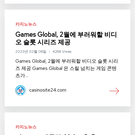
카지노뉴스
Games Global, 2월에 부러워할 비디
오 슬롯 시리즈 제공
2023년 02월 06일
4268 Views
Games Global, 2월에 부러워할 비디오 슬롯 시리
즈 제공 Games Global 은 스릴 넘치는 게임 콘텐
츠가…
casinosite24.com
카지노뉴스