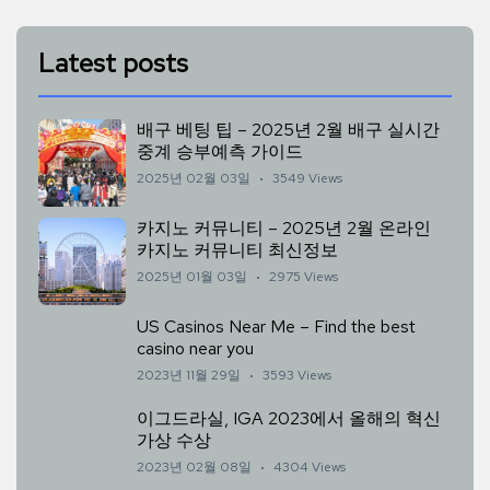
Latest posts
배구 베팅 팁 – 2025년 2월 배구 실시간
중계 승부예측 가이드
2025년 02월 03일
3549 Views
카지노 커뮤니티 – 2025년 2월 온라인
카지노 커뮤니티 최신정보
2025년 01월 03일
2975 Views
US Casinos Near Me – Find the best
casino near you
2023년 11월 29일
3593 Views
이그드라실, IGA 2023에서 올해의 혁신
가상 수상
2023년 02월 08일
4304 Views