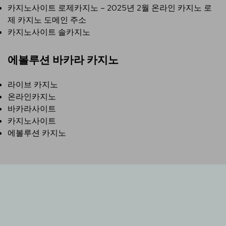
카지노사이트 로제카지노 – 2025년 2월 온라인 카지노 로
제 카지노 도메인 주소
카지노사이트 솔카지노
에볼루션 바카라 카지노
라이브 카지노
온라인카지노
바카라사이트
카지노사이트
에볼루션 카지노