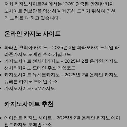
저희 카지노사이트24 에서는 100% 검증된 안전한 카지
노사이트 정보만을 엄선하여 제공해 드리기 위하여 최선
의 노력을 다 하고 있습니다.
온라인 카지노 사이트
파라존 코리아 카지노 – 2025년 3월 파라오카지노계열 파
라존카지노 도메인 주소 가입코드
카지노사이트 썬시티카지노 – 2025년 2월 온라인 카지노
선시티카지노 도메인 주소 가입코드
카지노사이트 뉴헤븐카지노 – 2025년 2월 온라인 카지노
뉴헤븐 카지노 도메인 주소
카지노사이트- SM카지노
카지노사이트 추천
에이전트 카지노 사이트 – 2025년 2월 온라인 카지노 에이
전트카지노 도메인 주소