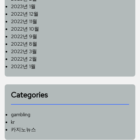
2023년 1월
2022년 12월
2022년 11월
2022년 10월
2022년 9월
2022년 8월
2022년 3월
2022년 2월
2022년 1월
Categories
gambling
kr
카지노뉴스