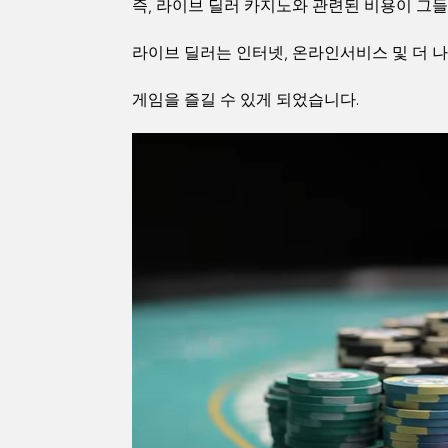
즉, 라이브 딜러 카지노와 관련된 비용이 그들
라이브 딜러는 인터넷, 온라인서비스 및 더 
게임을 즐길 수 있게 되었습니다.