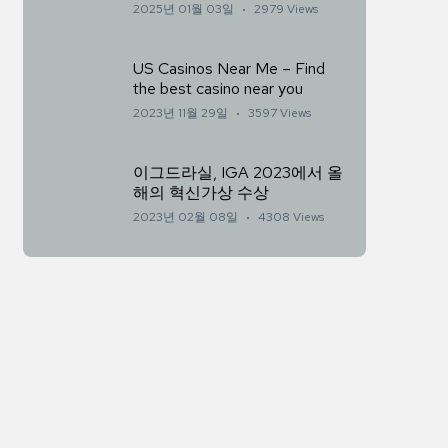
2025년 01월 03일
2979 Views
US Casinos Near Me – Find
the best casino near you
2023년 11월 29일
3597 Views
이그드라실, IGA 2023에서 올
해의 혁신가상 수상
2023년 02월 08일
4308 Views