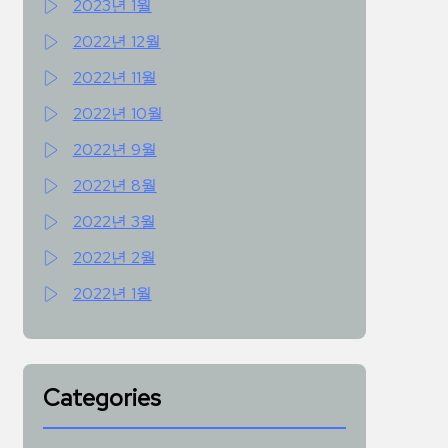
2023년 1월
2022년 12월
2022년 11월
2022년 10월
2022년 9월
2022년 8월
2022년 3월
2022년 2월
2022년 1월
Categories