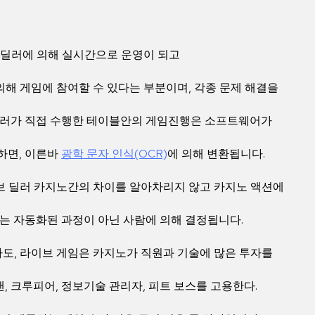
 딜러에 의해 실시간으로 운영이 되고
해 게임에 참여할 수 있다는 부분이며, 각종 문제 해결을
 딜러가 직접 수행한 테이블안의 게임진행은 소프트웨어가
하면, 이른바
광학 문자 인식(OCR)
에 의해 변환됩니다.
브 딜러 카지노간의 차이를 알아차리지 않고 카지노 액션에
과는 자동화된 과정이 아닌 사람에 의해 결정됩니다.
도, 라이브 게임은 카지노가 직원과 기술에 많은 투자를
 크루피어, 정보기술 관리자, 피트 보스를 고용한다.