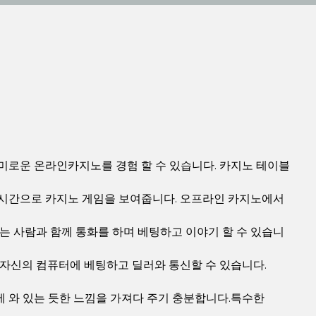
미로운 온라인카지노를 경험 할 수 있습니다. 카지노 테이블
실시간으로 카지노 게임을 보여줍니다. 오프라인 카지노에서
는 사람과 함께 통화를 하며 베팅하고 이야기 할 수 있습니
 자신의 컴퓨터에 베팅하고 딜러와 통신할 수 있습니다.
 와 있는 듯한 느낌을 가져다 주기 충분합니다.특수한