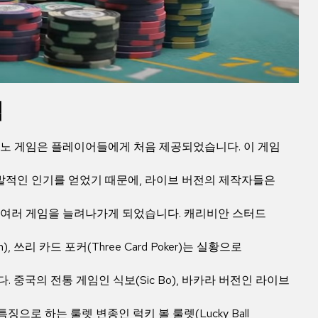
택
지노 게임은 플레이어들에게 처음 제공되었습니다. 이 게임
발적인 인기를 얻었기 때문에, 라이브 버전의 제작자들은
 여러 게임을 늘려나가게 되었습니다. 캐리비안 스터드
’em), 쓰리 카드 포커(Three Card Poker)는 실황으로
 중국의 전통 게임인 식보(Sic Bo), 바카라 버전인 라이브
을 특징으로 하는 룰렛 변종인 럭키 볼 룰렛(Lucky Ball