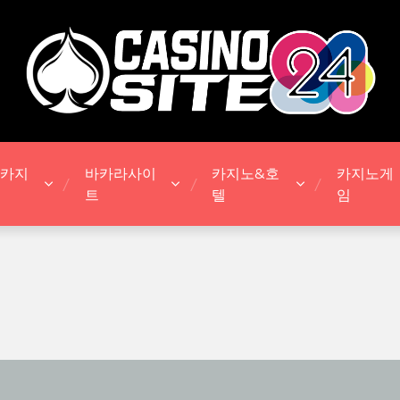
카지
바카라사이
카지노&호
카지노게
트
텔
임