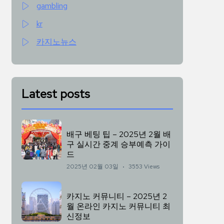
gambling
kr
카지노뉴스
Latest posts
배구 베팅 팁 – 2025년 2월 배
구 실시간 중계 승부예측 가이
드
2025년 02월 03일
3553 Views
카지노 커뮤니티 – 2025년 2
월 온라인 카지노 커뮤니티 최
신정보