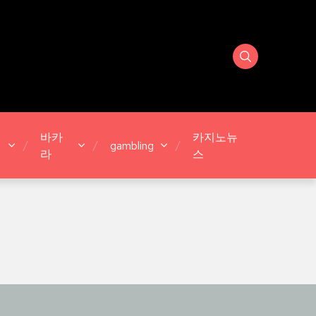
바카
카지노뉴
gambling
라
스