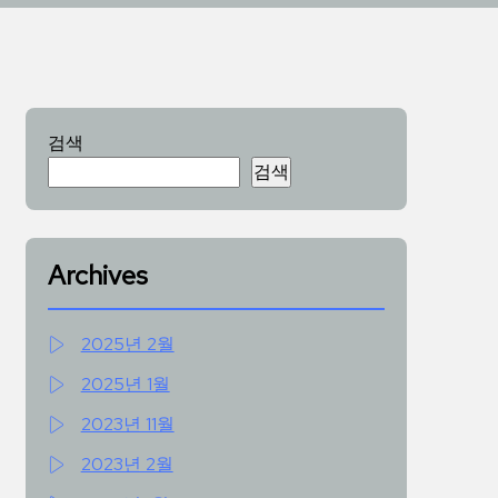
검색
검색
Archives
2025년 2월
2025년 1월
2023년 11월
2023년 2월