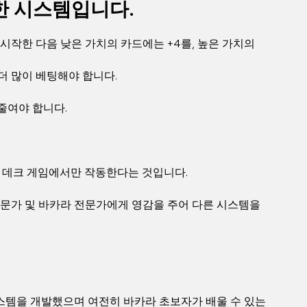
한 시스템입니다.
시작한 다음 낮은 가치의 카드에는 +4를, 높은 가치의
더 많이 베팅해야 합니다.
줄여야 합니다.
단일 데크 게임에서만 작동한다는 것입니다.
전문가 및 바카라 전문가에게 영감을 주어 다른 시스템을
른 시스템을 개발했으며 여전히 바카라 초보자가 배울 수 있는