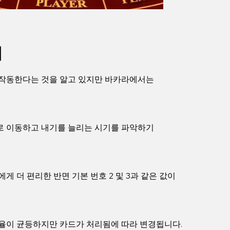
개
 작동한다는 것을 알고 있지만 바카라에서는
로 이동하고 내기를 늘리는 시기를 파악하기
게 더 편리한 반면 기본 번호 2 및 3과 같은 값이
율이 균등하지만 카드가 처리됨에 따라 변경됩니다.