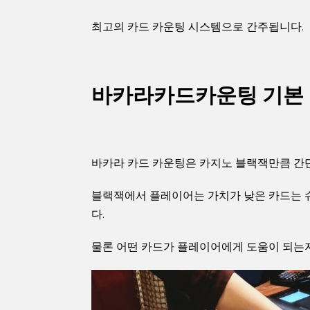
최고의 카드 카운팅 시스템으로 간주됩니다.
바카라카드카운팅 기본
바카라 카드 카운팅은 카지노 블랙잭만큼 간
블랙잭에서 플레이어는 가치가 낮은 카드는 슈
다.
물론 어떤 카드가 플레이어에게 도움이 되는