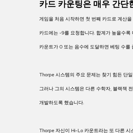
카드 카운팅은 매우 간단
게임을 처음 시작하면 첫 번째 카드로 계산을 
카드에는 -9를 요청합니다. 합계가 높을수록 
카운트가 0 또는 음수에 도달하면 베팅 수를 
Thorpe 시스템의 주요 문제는 찾기 힘든 
그러나 그의 시스템은 다른 수학자, 블랙잭 
개발하도록 했습니다.
Thorpe 자신이 Hi-Lo 카운트라는 또 다