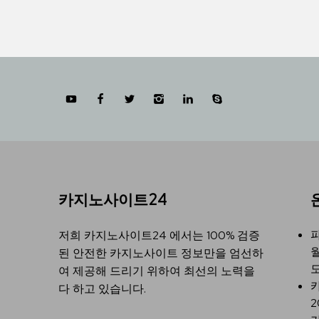
카지노사이트24
파
저희 카지노사이트24 에서는 100% 검증
된 안전한 카지노사이트 정보만을 엄선하
여 제공해 드리기 위하여 최선의 노력을
다 하고 있습니다.
2