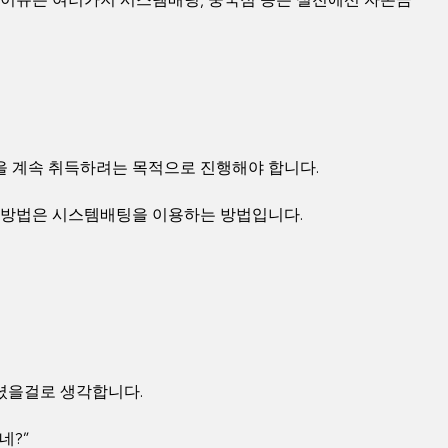
을 계속 취득하려는 목적으로 진행해야 합니다.
는 방법은 시스템배팅을 이용하는 방법입니다.
셨을걸로 생각합니다.
네?”