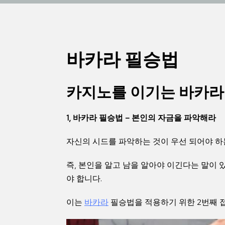
카지노에 없는것
슬롯용어
블랙잭 에티켓
섹시게이밍
캄보디아 카지노 15곳
판탄게임
별카지노
카지노콤프
텍사스홀덤 규칙
블랙잭 확률 계산
타이산카지노
싱가포르카지노
드림카지노
바카라 필승법
카지노 이기는 방법
텍사스홀덤 기본용어
블랙잭 초보자 실수
빅게이밍
말레이시아 카지노
플레이카지노
카지노를 이기는 바카라
생활 바카라
룰렛 용어
블랙잭 승률 높이는 원칙
하노이카지노
소울카지노
1, 바카라 필승법 – 본인의 자금을 파악해라
슬롯머신 잭팟 원리
아시아인기 슬롯
룰렛 라이트닝 전략
베트남6대카지노
에프엠카지노
자신의 시드를 파악하는 것이 우선 되어야 하
룰렛 에티켓
크랩스 확률
저금통카지노
즉, 본인을 알고 남을 알아야 이긴다는 말이 
러시안룰렛
포커 속임수
아벤카지노
야 합니다.
파친코
포커 승률 계산
홈카지노
이는
바카라
필승법을 적용하기 위한 2번째 
카지노 종류
마틴게일배팅법
심슨카지노