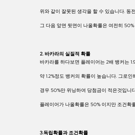
위와 같이 잘못된 생각을 할 수 있습니다. 
그 다음 앞면 뒷면이 나올확률은 여전히 50%
2. 바카라의 실질적 확률
바카라를 하다보면 플레이어는 2배 뱅커는 1.
약 1.2%정도 뱅커의 확률이 높습니다. 그로인
경우 50%만 위닝하여 당첨금이 적은것입니다
플레이어가 나올확률은 50% 이지만 조건확률
3.독립확률과 조건확률