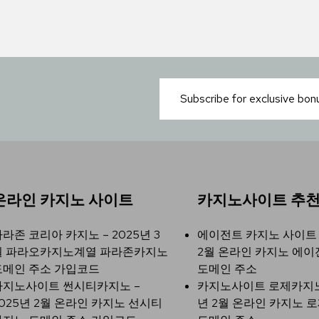
온라인 카지노 사이트
카지노사이트 추
라존 코리아 카지노 – 2025년 3
에이전트 카지노 사이트 –
월 파라오카지노계열 파라존카지노
2월 온라인 카지노 에
도메인 주소 가입코드
도메인 주소
카지노사이트 썬시티카지노 –
카지노사이트 로제카지노 
025년 2월 온라인 카지노 선시티
년 2월 온라인 카지노 