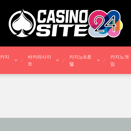
카지
바카라사이
카지노&호
카지노게
트
텔
임