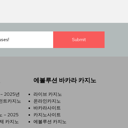
천
에볼루션 바카라 카지노
 2025년
라이브 카지노
이전트카지노
온라인카지노
바카라사이트
– 2025
카지노사이트
로제 카지노
에볼루션 카지노