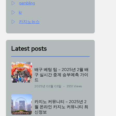
gambling
kr
카지노뉴스
Latest posts
배구 베팅 팁 – 2025년 2월 배
구 실시간 중계 승부예측 가이
드
2025년 02월 03일
3551 Views
카지노 커뮤니티 – 2025년 2
월 온라인 카지노 커뮤니티 최
신정보