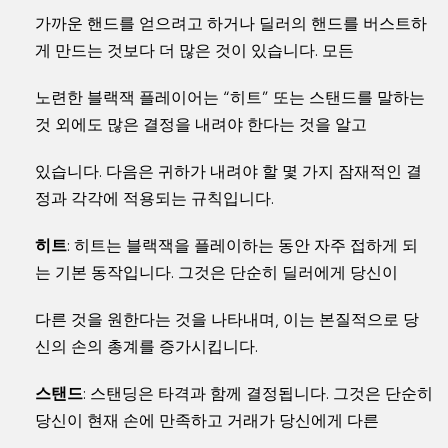
가까운 핸드를 얻으려고 하거나 딜러의 핸드를 버스트하
게 만드는 것보다 더 많은 것이 있습니다. 모든
노련한 블랙잭 플레이어는 “히트” 또는 스탠드를 말하는
것 외에도 많은 결정을 내려야 한다는 것을 알고
있습니다. 다음은 귀하가 내려야 할 몇 가지 잠재적인 결
정과 각각에 적용되는 규칙입니다.
히트
: 히트는 블랙잭을 플레이하는 동안 자주 접하게 되
는 기본 동작입니다. 그것은 단순히 딜러에게 당신이
다른 것을 원한다는 것을 나타내며, 이는 본질적으로 당
신의 손의 총계를 증가시킵니다.
스탠드
: 스탠딩은 타격과 함께 결정됩니다. 그것은 단순히
당신이 현재 손에 만족하고 거래가 당신에게 다른