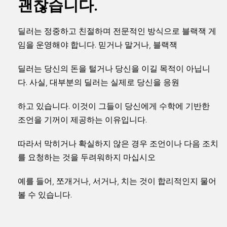
괜찮습니다.
딜러는 정중하고 친절하며 전문적인 방식으로 블랙잭 게
임을 운영해야 합니다. 믿거나 말거나, 블랙잭
딜러는 당신의 돈을 털거나 당신을 이길 목적이 아닙니
다. 사실, 대부분의 딜러는 실제로 당신을 응원
하고 있습니다. 이것이 그들이 당신에게 수학에 기반한
조언을 기꺼이 제공하는 이유입니다.
따라서 막히거나 확실하지 않은 경우 조언이나 다음 조치
를 요청하는 것을 두려워하지 마십시오
예를 들어, 쪼개거나, 서거나, 치는 것이 합리적인지 물어
볼 수 있습니다.