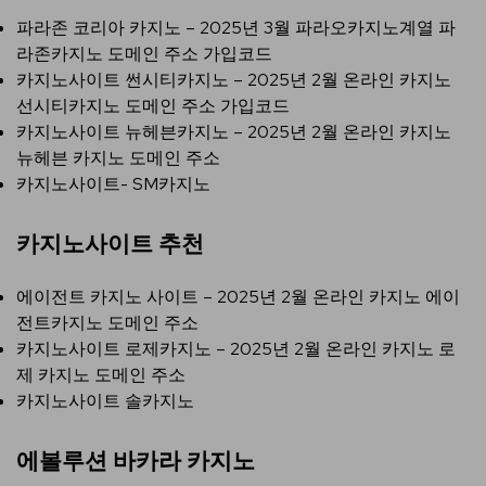
파라존 코리아 카지노 – 2025년 3월 파라오카지노계열 파
라존카지노 도메인 주소 가입코드
카지노사이트 썬시티카지노 – 2025년 2월 온라인 카지노
선시티카지노 도메인 주소 가입코드
카지노사이트 뉴헤븐카지노 – 2025년 2월 온라인 카지노
뉴헤븐 카지노 도메인 주소
카지노사이트- SM카지노
카지노사이트 추천
에이전트 카지노 사이트 – 2025년 2월 온라인 카지노 에이
전트카지노 도메인 주소
카지노사이트 로제카지노 – 2025년 2월 온라인 카지노 로
제 카지노 도메인 주소
카지노사이트 솔카지노
에볼루션 바카라 카지노