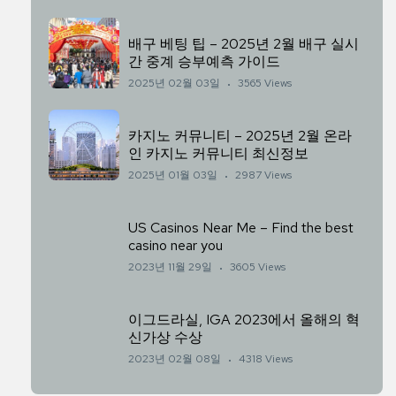
배구 베팅 팁 – 2025년 2월 배구 실시
간 중계 승부예측 가이드
2025년 02월 03일
3565 Views
카지노 커뮤니티 – 2025년 2월 온라
인 카지노 커뮤니티 최신정보
2025년 01월 03일
2987 Views
US Casinos Near Me – Find the best
casino near you
2023년 11월 29일
3605 Views
이그드라실, IGA 2023에서 올해의 혁
신가상 수상
2023년 02월 08일
4318 Views