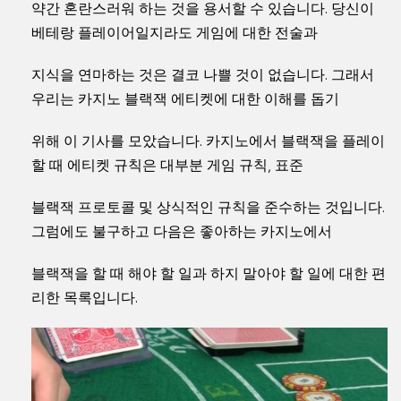
약간 혼란스러워 하는 것을 용서할 수 있습니다. 당신이
베테랑 플레이어일지라도 게임에 대한 전술과
룰렛 유래 종류
수익성 높은 게임
지식을 연마하는 것은 결코 나쁠 것이 없습니다. 그래서
블랙잭 영화
바카라카드카운팅
우리는 카지노 블랙잭 에티켓에 대한 이해를 돕기
블랙잭 바카라 보다 나은 이유
위해 이 기사를 모았습니다. 카지노에서 블랙잭을 플레이
할 때 에티켓 규칙은 대부분 게임 규칙, 표준
잭팟 이란
블랙잭 프로토콜 및 상식적인 규칙을 준수하는 것입니다.
베팅과 도박
그럼에도 불구하고 다음은 좋아하는 카지노에서
카지노 명언
블랙잭을 할 때 해야 할 일과 하지 말아야 할 일에 대한 편
리한 목록입니다.
딜러 로테이션
토너먼트