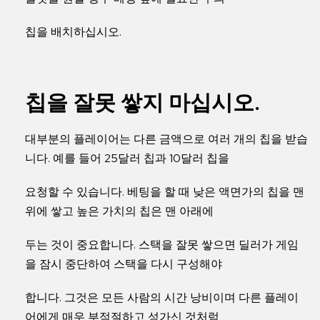
칩을 배치하십시오.
칩을 잘못 쌓지 마십시오.
대부분의 플레이어는 다른 금액으로 여러 개의 칩을 받습
니다. 예를 들어 25달러 칩과 10달러 칩을
요청할 수 있습니다. 베팅을 할 때 낮은 액면가의 칩을 맨
위에 쌓고 높은 가치의 칩은 맨 아래에
두는 것이 중요합니다. 스택을 잘못 쌓으면 딜러가 게임
을 잠시 중단하여 스택을 다시 구성해야
합니다. 그것은 모든 사람의 시간 낭비이며 다른 플레이
어에게 매우 부적절하고 성가신 것처럼