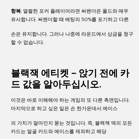
항복
: 열렬한 포커 플레이어라면 써렌더은 폴드와 매우
유사합니다. 써렌더할 때 베팅의 50%를 포기하고 다른
손은 유지합니다. 그러나 나중에 라운드에서 상금을 청구
할 수 없습니다.
블랙잭 에티켓 – 앉기 전에 카
드 값을 알아두십시오.
이것은 바로 이해해야 하는 게임의 또 다른 측면입니다.
마지막으로 하고 싶은 일은 손 한가운데서 에이스
의 가치가 얼마인지 묻는 것입니다. 즉, 블랙잭 덱의 모든
카드는 얼굴 카드와 에이스를 제외하고 해당