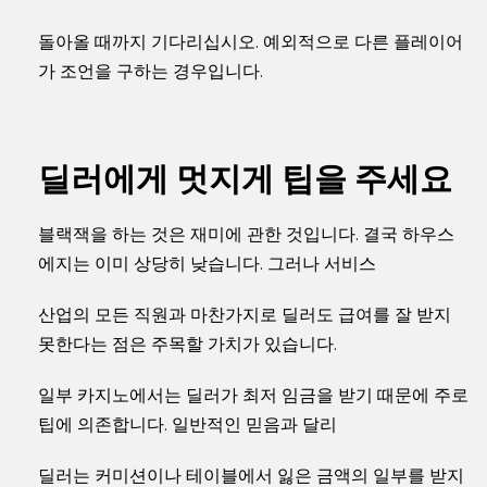
돌아올 때까지 기다리십시오. 예외적으로 다른 플레이어
가 조언을 구하는 경우입니다.
딜러에게 멋지게 팁을 주세요
블랙잭을 하는 것은 재미에 관한 것입니다. 결국 하우스
에지는 이미 상당히 낮습니다. 그러나 서비스
산업의 모든 직원과 마찬가지로 딜러도 급여를 잘 받지
못한다는 점은 주목할 가치가 있습니다.
일부 카지노에서는 딜러가 최저 임금을 받기 때문에 주로
팁에 의존합니다. 일반적인 믿음과 달리
딜러는 커미션이나 테이블에서 잃은 금액의 일부를 받지