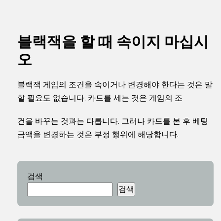
블랙잭을 할 때 속이지 마십시
오
블랙잭 게임의 조건을 속이거나 변경해야 한다는 것은 말
할 필요도 없습니다. 카드를 세는 것은 게임의 조
건을 바꾸는 것과는 다릅니다. 그러나 카드를 본 후 베팅
금액을 변경하는 것은 부정 행위에 해당합니다.
검색
검색