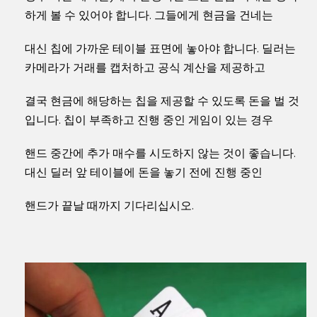
하게 볼 수 있어야 합니다. 그들에게 현금을 건네는
대신 칩에 가까운 테이블 표면에 놓아야 합니다. 딜러는
카메라가 거래를 캡처하고 공식 계산을 제공하고
결국 현금에 해당하는 칩을 제공할 수 있도록 돈을 벌 것
입니다. 칩이 부족하고 진행 중인 게임이 있는 경우
핸드 중간에 추가 매수를 시도하지 않는 것이 좋습니다.
대신 딜러 앞 테이블에 돈을 놓기 전에 진행 중인
핸드가 끝날 때까지 기다리십시오.