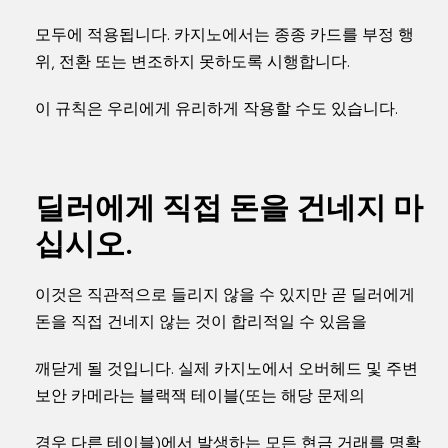
모두에 적용됩니다. 카지노에서는 종종 카드를 부정 행
위, 전환 또는 변조하지 못하도록 시행합니다.
이 규칙은 우리에게 유리하게 작용할 수도 있습니다.
딜러에게 직접 돈을 건네지 마
십시오.
이것은 직관적으로 들리지 않을 수 있지만 곧 딜러에게
돈을 직접 건네지 않는 것이 합리적일 수 있음을
깨닫게 될 것입니다. 실제 카지노에서 오버헤드 및 주변
보안 카메라는 블랙잭 테이블(또는 해당 문제의
경우 다른 테이블)에서 발생하는 모든 현금 거래를 명확