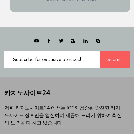
카지노사이트24
저희 카지노사이트24 에서는 100% 검증된 안전한 카지
노사이트 정보만을 엄선하여 제공해 드리기 위하여 최선
의 노력을 다 하고 있습니다.