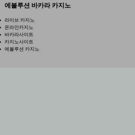
에볼루션 바카라 카지노
라이브 카지노
온라인카지노
바카라사이트
카지노사이트
에볼루션 카지노