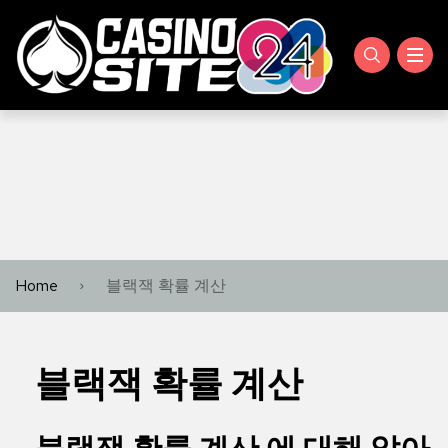
파라존 코리아 카지노
카지노정보
카지노 딜러
바카라기본용어
바카라 전략
카지노사이트 추천
미국인의룰렛게임
한국카지노 역사
에볼루션 카지노
파라존코리아 카지노
필리핀카지노호텔
블랙잭
클레오카지노
카지노사이트 플러스카지노 – 2025년 온라
인카지노 우리카지노 계열
카지노사이트 뉴헤븐카지노
카지노 입장 가능 나이
카지노게임 기본&정리
바카라 기본 노하우
바카라 필승법
안전카지노사이트
마카오 도박
마카오 카지노산업
아시아게이밍
썬시티카지노
세계최대12대 카지노
바카라
뉴헤븐카지노
안전한 카지노사이트 선택법 – 2025년 온라
인 카지노 베팅 가이드
카지노사이트-썬시티카지노
카지노 롤링
바카라 기본전략
카지노게임 확률&전략
바카라 뱅커 확률
온라인 카지노 장점
인도 카지노 합법
프라그마틱 플레이
에이전트 카지노
정선카지노
포커
핑카지노
에이전트 카지노
라이브 카지노
바카라 베팅
바카라 사이드 베팅법
온라인카지노
온라인카지노 단점
일본의 도박
마이크로게이밍
솔카지노
10대카지노크루즈
슬롯머신
빅토리카지노
카지노사이트-솔카지노
라이브카지노 특징
바카라 역사
바카라 시드관리
온라인바카라 겜블 일까?
해외카지노정보
필리핀 온라인 도박법
플레이텍
뉴헤븐카지노
라스베이거스
식보
쿨카지노
Home
블랙잭 확률 계산
SM카지노
라이브카지노 장점
바카라 유래
블랙잭 전략
온라인카지노 조작 에 대해
다낭 카지노
카지노역사&산업
올벳게이밍
SM카지노
카지노있는나라
룰렛
M7카지노
블랙잭 확률 계산
로제카지노
라이브카지노 단점
블랙잭룰
바카라 타이 배팅
온라인 생활 바카라 실전 노하우와 전략적 배
독일의 도박
비비아이엔
로제카지노
마카오 카지노호텔
크랩스
부자카지노
팅
카지노 꽁머니
하이롤러
블랙잭 카드카운팅
카지노관광 하기좋은나라 1
로투스게이밍
클락 카지노 호텔 & 리조트 호텔
스포츠베팅
아리아카지노