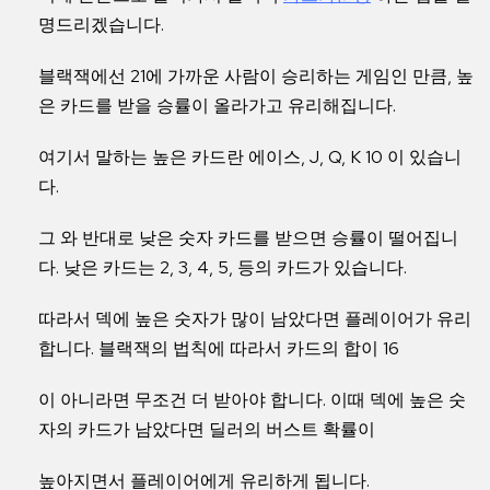
명드리겠습니다.
블랙잭에선 21에 가까운 사람이 승리하는 게임인 만큼, 높
은 카드를 받을 승률이 올라가고 유리해집니다.
여기서 말하는 높은 카드란 에이스, J, Q, K 10 이 있습니
다.
그 와 반대로 낮은 숫자 카드를 받으면 승률이 떨어집니
다. 낮은 카드는 2, 3, 4, 5, 등의 카드가 있습니다.
따라서 덱에 높은 숫자가 많이 남았다면 플레이어가 유리
합니다. 블랙잭의 법칙에 따라서 카드의 합이 16
이 아니라면 무조건 더 받아야 합니다. 이때 덱에 높은 숫
자의 카드가 남았다면 딜러의 버스트 확률이
높아지면서 플레이어에게 유리하게 됩니다.