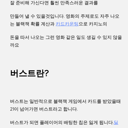
잘 준비해 가신다면 훨씬 만족스러운 결과를
룰렛 유래 종류
수익성 높은 게임
만들어 낼 수 있을것입니다. 영화의 주제로도 자주 나오
는 블랙잭 확률 계산과
카드카운팅
으로 카지노의
블랙잭 영화
바카라카드카운팅
돈을 따서 나오는 그런 영화 같은 일도 생길 수 있지 않을
블랙잭 바카라 보다 나은 이유
까요
잭팟 이란
버스트란?
베팅과 도박
카지노 명언
딜러 로테이션
버스트는 일반적으로 블랙잭 게임에서 카드를 받았을때
21이 넘어가면 버스트라고 합니다.
토너먼트
버스트가 되면 플레이어의 배팅한 칩은 잃게 됩니다.
딜