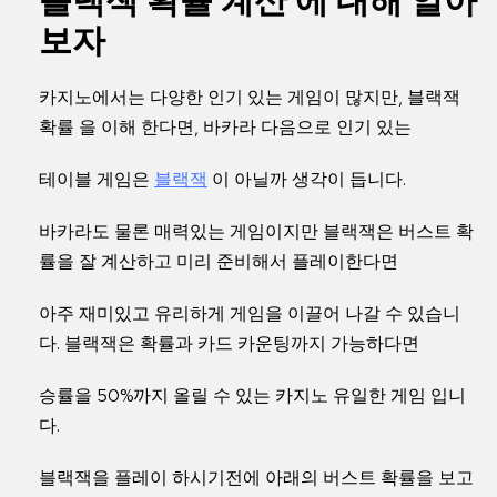
블랙잭 확률 계산 에 대해 알아
보자
카지노에 없는것
슬롯용어
블랙잭 에티켓
섹시게이밍
캄보디아 카지노 15곳
판탄게임
별카지노
카지노콤프
텍사스홀덤 규칙
블랙잭 확률 계산
타이산카지노
싱가포르카지노
드림카지노
카지노에서는 다양한 인기 있는 게임이 많지만, 블랙잭
확률 을 이해 한다면, 바카라 다음으로 인기 있는
카지노 이기는 방법
텍사스홀덤 기본용어
블랙잭 초보자 실수
빅게이밍
말레이시아 카지노
플레이카지노
테이블 게임은
블랙잭
이 아닐까 생각이 듭니다.
생활 바카라
룰렛 용어
블랙잭 승률 높이는 원칙
하노이카지노
소울카지노
바카라도 물론 매력있는 게임이지만 블랙잭은 버스트 확
률을 잘 계산하고 미리 준비해서 플레이한다면
슬롯머신 잭팟 원리
아시아인기 슬롯
룰렛 라이트닝 전략
베트남6대카지노
에프엠카지노
아주 재미있고 유리하게 게임을 이끌어 나갈 수 있습니
룰렛 에티켓
크랩스 확률
저금통카지노
다. 블랙잭은 확률과 카드 카운팅까지 가능하다면
러시안룰렛
포커 속임수
아벤카지노
승률을 50%까지 올릴 수 있는 카지노 유일한 게임 입니
다.
파친코
포커 승률 계산
홈카지노
블랙잭을 플레이 하시기전에 아래의 버스트 확률을 보고
카지노 종류
마틴게일배팅법
심슨카지노