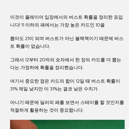
이것이 플레이어 입장에서의 버스트 확률을 정리한 표입
니다! 11 이하의 패에서는 가장 높은 카드인 10을
뽑아도 21이 되며 버스트가 아닌 블랙잭이기 때문에 버스
트 확률이 없습니다.
그래서 12부터 20까의 숫자에서 한 장의 카드를 더 뽑는
다는 가정하에 확률을 정리했습니다.
여기서 중요한 점은 카드의 합이 12일 때 버스트 확률이
31% 제일 낮지만 이 31%는 결코 낮은 수치가
아니기 때문에 딜러의 패를 보면서 스테이를 할 것인지를
적절하게 활용하는 것이 중요합니다.