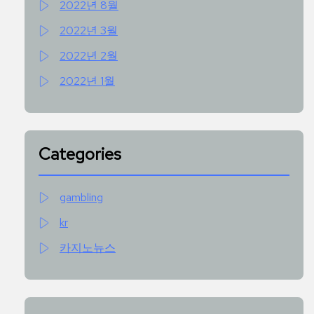
2022년 8월
2022년 3월
2022년 2월
2022년 1월
Categories
gambling
kr
카지노뉴스