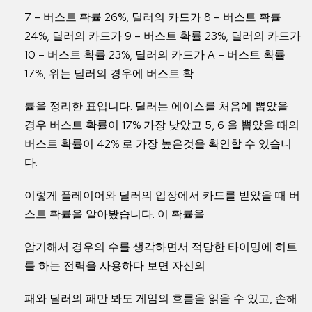
7 – 버스트 확률 26%, 딜러의 카드가 8 – 버스트 확률
24%, 딜러의 카드가 9 – 버스트 확률 23%, 딜러의 카드가
10 – 버스트 확률 23%, 딜러의 카드가 A – 버스트 확률
17%, 위는 딜러의 경우에 버스트 확
률을 정리한 표입니다. 딜러는 에이스를 처음에 뽑았을
경우 버스트 확률이 17% 가장 낮았고 5, 6 을 뽑았을 때의
버스트 확률이 42% 로 가장 높은것을 확인할 수 있습니
다.
이렇게 플레이어와 딜러의 입장에서 카드를 받았을 때 버
스트 확률을 알아봤습니다. 이 확률을
암기해서 경우의 수를 생각하면서 적당한 타이밍에 히트
를 하는 전력을 사용하다 보면 자신의
패와 딜러의 패만 봐도 게임의 흐름을 읽을 수 있고, 손해