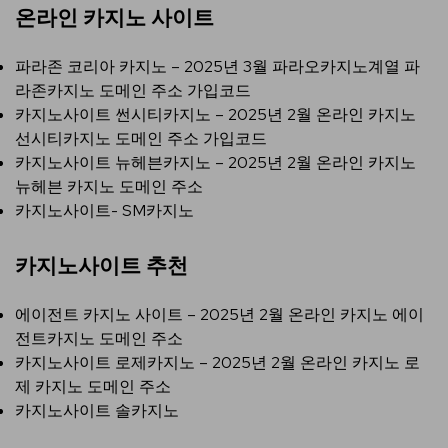
온라인 카지노 사이트
파라존 코리아 카지노 – 2025년 3월 파라오카지노계열 파
라존카지노 도메인 주소 가입코드
카지노사이트 썬시티카지노 – 2025년 2월 온라인 카지노
선시티카지노 도메인 주소 가입코드
카지노사이트 뉴헤븐카지노 – 2025년 2월 온라인 카지노
뉴헤븐 카지노 도메인 주소
카지노사이트- SM카지노
카지노사이트 추천
에이전트 카지노 사이트 – 2025년 2월 온라인 카지노 에이
전트카지노 도메인 주소
카지노사이트 로제카지노 – 2025년 2월 온라인 카지노 로
제 카지노 도메인 주소
카지노사이트 솔카지노