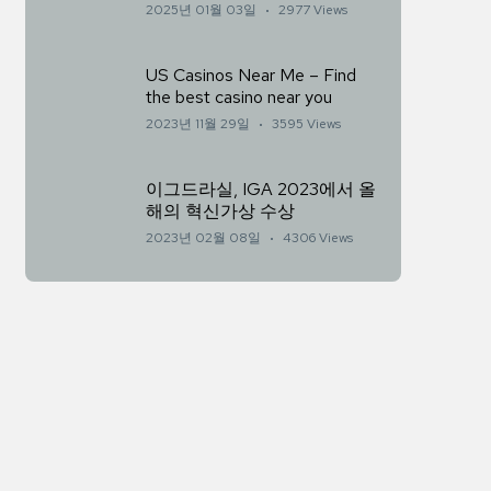
2025년 01월 03일
2977 Views
US Casinos Near Me – Find
the best casino near you
2023년 11월 29일
3595 Views
이그드라실, IGA 2023에서 올
해의 혁신가상 수상
2023년 02월 08일
4306 Views