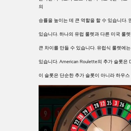
의
승률을 높이는 데 큰 역할을 할 수 있습니다.
있습니다. 하나의 유럽 룰렛과 다른 미국 룰
큰 차이를 만들 수 있습니다. 유럽식 룰렛에는
있습니다. American Roulette의 추가 슬롯은 D
이 슬롯은 단순한 추가 슬롯이 아니라 하우스 