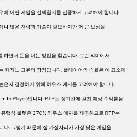
우에 어떤 게임을 선택할지를 신중하게 고려해야 합니다.
거나 많은 전략과 기술이 필요하지만 더 큰 보상을
 하면서 돈을 버는 방법을 찾습니다. 그런 의미에서
는 카지노 고유의 장점입니다. 플레이어의 승률은 이 요소에
높은지 결정하기 위해 하우스 에지를 고려해야 합니다.
n to Player)입니다. RTP는 장기간에 걸친 예상 수익률을
 유럽식 룰렛은 2.70% 하우스 에지를 제공하므로 RTP는
습니다. 그렇기 때문에 집 가장자리가 가장 낮은 게임을