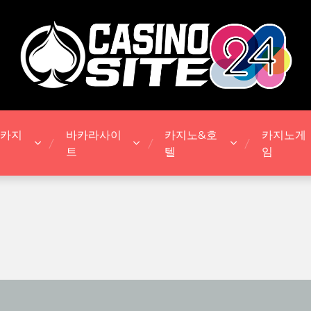
카지
바카라사이
카지노&호
카지노게
트
텔
임