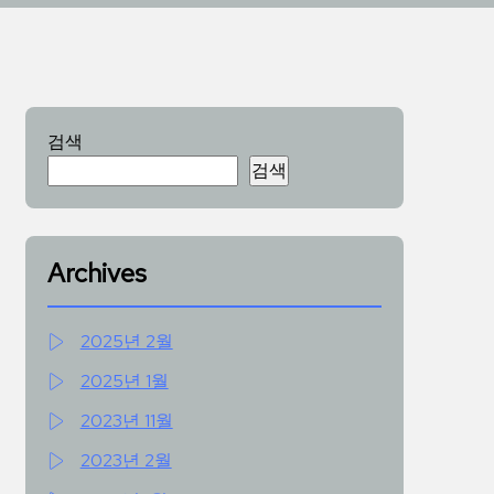
검색
검색
Archives
2025년 2월
2025년 1월
2023년 11월
2023년 2월