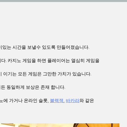
있는 시간을 보낼수 있도록 만들어졌습니다.
다. 카지노 게임을 하면 플레이어는 열심히 게임을
이 이기는 모든 게임은 그만한 가치가 있습니다.
든 동일하게 보상은 존재 합니다.
노에 가거나 온라인 슬롯,
블랙잭
,
바카라
와 같은