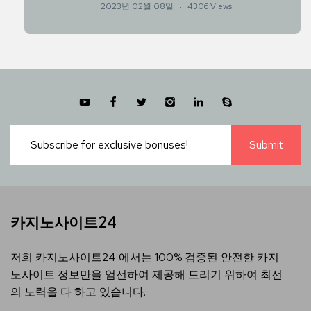
2023년 02월 08일
4306 Views
카지노사이트24
저희 카지노사이트24 에서는 100% 검증된 안전한 카지
노사이트 정보만을 엄선하여 제공해 드리기 위하여 최선
의 노력을 다 하고 있습니다.