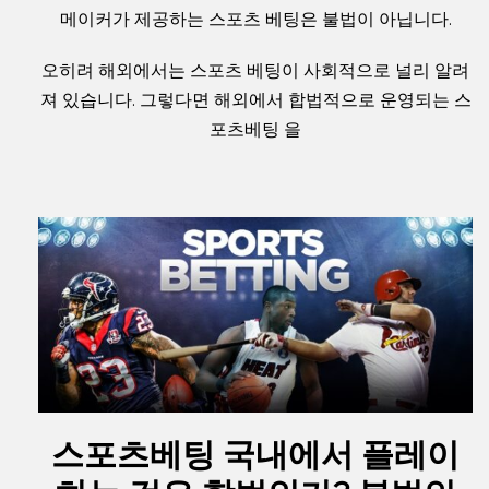
라이센스
메이커가 제공하는 스포츠 베팅은 불법이 아닙니다.
페이아웃율
오히려 해외에서는 스포츠 베팅이 사회적으로 널리 알려
져 있습니다. 그렇다면 해외에서 합법적으로 운영되는 스
포츠베팅 을
스포츠베팅 국내에서 플레이