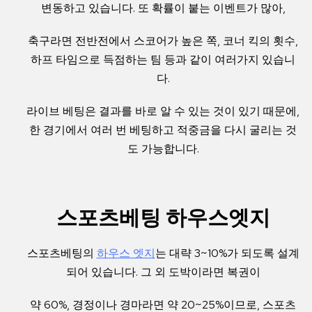
변동하고 있습니다. 또 확률이 붙는 이벤트가 많아,
축구라면 전반전에서 스코어가 높은 쪽, 코너 킥의 횟수,
하프 타임으로 득점하는 팀 등과 같이 여러가지 있습니
다.
라이브 베팅은 결과를 바로 알 수 있는 것이 있기 때문에,
한 경기에서 여러 번 베팅하고 적중금을 다시 굴리는 것
도 가능합니다.
스포츠베팅 하우스엣지
스포츠베팅의
하우스 엣지
는 대략 3~10%가 되도록 설계
되어 있습니다. 그 외 도박이라면 복권이
약 60%, 경정이나 경마라면 약 20~25%이므로, 스포츠