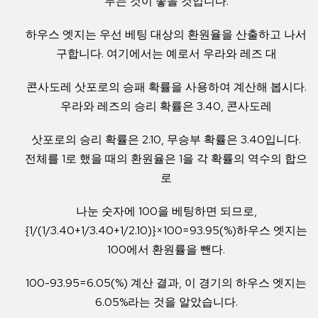
두는 것이 좋을 것입니다.
하우스 엣지는 우선 베팅 대상의 환원율을 산출하고 나서
구합니다. 여기에서는 예로서 우라와 레즈 대
콘사도레 삿포로의 승패 확률을 사용하여 계산해 봅시다.
우라와 레즈의 승리 확률은 3.40, 콘사도레
삿포로의 승리 확률은 2.10, 무승부 확률은 3.40입니다.
전체를 1로 했을 때의 환원율은 1을 각 확률의 역수의 합으
로
나눈 숫자에 100을 베팅하면 되므로,
{1/(1/3.40+1/3.40+1/2.10)}×100=93.95(%)하우스 엣지는
100에서 환원률을 뺀다.
100-93.95=6.05(%) 계산 결과, 이 경기의 하우스 엣지는
6.05%라는 것을 알았습니다.