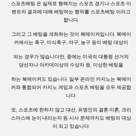
스포츠베팅 은 실제로 행해지는 스포츠 경기나 스포츠 이
카지노에 없는것
슬롯용어
블랙잭 에티켓
섹시게이밍
캄보디아 카지노 15곳
판탄게임
별카지노
벤트의 결과에 대해 베팅하는 행위를 스포츠베팅 이라고
합니다.
카지노콤프
텍사스홀덤 규칙
블랙잭 확률 계산
타이산카지노
싱가포르카지노
드림카지노
그리고 그 베팅을 개최하는 것이 북메이커입니다. 북메이
카지노 이기는 방법
텍사스홀덤 기본용어
블랙잭 초보자 실수
빅게이밍
말레이시아 카지노
플레이카지노
커에서는 축구, 미식축구, 야구, 농구 등이 베팅 대상이
되는 경우가 많습니다만, 중에는 미국의 대통령 선거의
생활 바카라
룰렛 용어
블랙잭 승률 높이는 원칙
하노이카지노
소울카지노
당선자나 아카데미상의 수상자 등, 이상한 베팅을
슬롯머신 잭팟 원리
아시아인기 슬롯
룰렛 라이트닝 전략
베트남6대카지노
에프엠카지노
하는 북메이커도 있습니다. 일부 온라인 카지노는 북메이
커와 통합되어 카지노 게임과 스포츠 베팅을 모두 제공합
룰렛 에티켓
크랩스 확률
저금통카지노
니다.
러시안룰렛
포커 속임수
아벤카지노
또, 스포츠에 한하지 않고 대선, 유명인의 결혼·이혼, 크리
스마스에 눈이 내리는지 등 시사 문제까지도 베팅의 대상
파친코
포커 승률 계산
홈카지노
이 되고 있습니다.
카지노 종류
마틴게일배팅법
심슨카지노