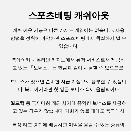
스포츠베팅 캐쉬아웃
캐쉬 아웃 기능은 다른 카지노 게임에는 없습니다. 사용
방법을 정확히 파악하면 스포츠 베팅에서 확실하게 벌 수
있습니다.
북메이커나 온라인 카지노에서 유저 서비스로서 제공하
고 있는 「보너스」는 현금과 같이 사용할 수 있으므로,
보너스가 있으면 준비한 자금 이상으로 승부할 수 있습니
다. 북메이커라면 첫 입금 보너스 외에 올림픽이나
월드컵 등 국제대회 개최 시기에 유익한 보너스를 제공하
고 있는 경우가 많습니다. 대회가 없을 때에도 축구에서
특정 리그 경기에 베팅하면 이익을 올릴 수 있는 종류의