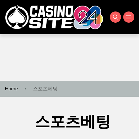
파라존 코리아 카지노
카지노정보
카지노 딜러
바카라기본용어
바카라 전략
카지노사이트 추천
미국인의룰렛게임
한국카지노 역사
에볼루션 카지노
파라존코리아 카지노
필리핀카지노호텔
블랙잭
클레오카지노
카지노사이트 플러스카지노 – 2025년 온라
인카지노 우리카지노 계열
카지노사이트 뉴헤븐카지노
카지노 입장 가능 나이
카지노게임 기본&정리
바카라 기본 노하우
바카라 필승법
안전카지노사이트
마카오 도박
마카오 카지노산업
아시아게이밍
썬시티카지노
세계최대12대 카지노
바카라
뉴헤븐카지노
안전한 카지노사이트 선택법 – 2025년 온라
인 카지노 베팅 가이드
카지노사이트-썬시티카지노
카지노 롤링
바카라 기본전략
카지노게임 확률&전략
바카라 뱅커 확률
온라인 카지노 장점
인도 카지노 합법
프라그마틱 플레이
에이전트 카지노
정선카지노
포커
핑카지노
에이전트 카지노
라이브 카지노
바카라 베팅
바카라 사이드 베팅법
온라인카지노
온라인카지노 단점
일본의 도박
마이크로게이밍
솔카지노
10대카지노크루즈
슬롯머신
빅토리카지노
카지노사이트-솔카지노
라이브카지노 특징
바카라 역사
바카라 시드관리
온라인바카라 겜블 일까?
해외카지노정보
필리핀 온라인 도박법
플레이텍
뉴헤븐카지노
라스베이거스
식보
쿨카지노
Home
스포츠베팅
SM카지노
라이브카지노 장점
바카라 유래
블랙잭 전략
온라인카지노 조작 에 대해
다낭 카지노
카지노역사&산업
올벳게이밍
SM카지노
카지노있는나라
룰렛
M7카지노
스포츠베팅
로제카지노
라이브카지노 단점
블랙잭룰
바카라 타이 배팅
온라인 생활 바카라 실전 노하우와 전략적 배
독일의 도박
비비아이엔
로제카지노
마카오 카지노호텔
크랩스
부자카지노
팅
카지노 꽁머니
하이롤러
블랙잭 카드카운팅
카지노관광 하기좋은나라 1
로투스게이밍
클락 카지노 호텔 & 리조트 호텔
스포츠베팅
아리아카지노