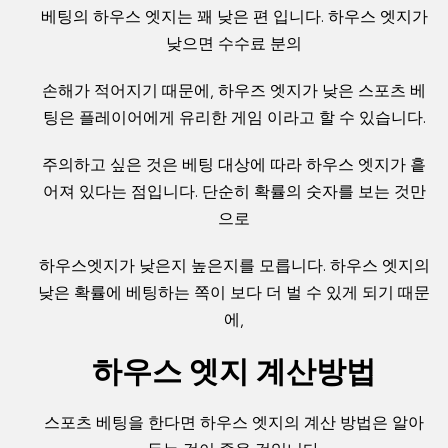
베팅의 하우스 엣지는 꽤 낮은 편 입니다. 하우스 엣지가
낮으면 수수료 분의
손해가 적어지기 때문에, 하우즈 엣지가 낮은 스포츠 베
팅은 플레이어에게 유리한 게임 이라고 할 수 있습니다.
주의하고 싶은 것은 베팅 대상에 따라 하우스 엣지가 흩
어져 있다는 점입니다. 단순히 확률의 숫자를 보는 것만
으로
하우스엣지가 낮은지 높은지를 모릅니다. 하우스 엣지의
낮은 확률에 베팅하는 쪽이 보다 더 벌 수 있게 되기 때문
에,
하우스 엣지 계산방법
스포츠 베팅을 한다면 하우스 엣지의 계산 방법은 알아