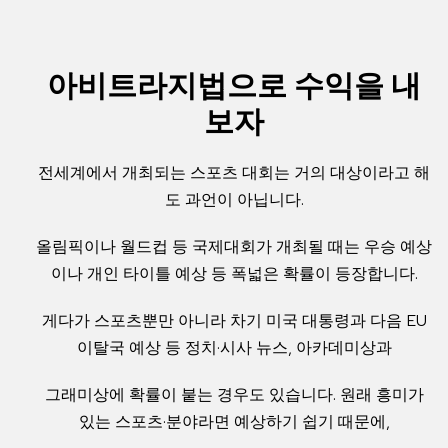
아비트라지법으로 수익을 내
보자
전세계에서 개최되는 스포츠 대회는 거의 대상이라고 해
도 과언이 아닙니다.
올림픽이나 월드컵 등 국제대회가 개최될 때는 우승 예상
이나 개인 타이틀 예상 등 폭넓은 확률이 등장합니다.
게다가 스포츠뿐만 아니라 차기 미국 대통령과 다음 EU
이탈국 예상 등 정치·시사 뉴스, 아카데미상과
그래미상에 확률이 붙는 경우도 있습니다. 원래 흥미가
있는 스포츠·분야라면 예상하기 쉽기 때문에,