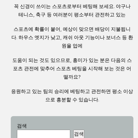
꼭 신경이 쓰이는 스포츠로부터 베팅해 보세요. 야구나
테니스, 축구 등 여러분이 평소부터 관전하고 있는
스포츠에 확률이 붙어, 예상이 맞으면 배당이 지불됩니
다. 하우스 엣지가 낮고, 캐쉬 아웃 기능이나 보너스 등 환
원율 업에
도움이 되는 것도 있으므로, 흥미가 있는 분은 다음의 스
포츠 관전에 맞추어 스포츠 베팅을 시작해 보는 것은 어
떨까요?
응원하고 있는 팀의 승리에 베팅하고 관전하면 평소 이상
으로 흥분할 수 있습니다.
검색
검색