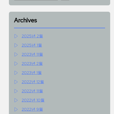
Archives
2025년 2월
2025년 1월
2023년 11월
2023년 2월
2023년 1월
2022년 12월
2022년 11월
2022년 10월
2022년 9월