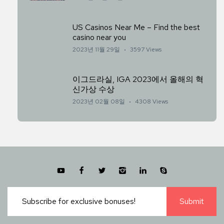
US Casinos Near Me – Find the best
casino near you
2023년 11월 29일
3597 Views
이그드라실, IGA 2023에서 올해의 혁
신가상 수상
2023년 02월 08일
4308 Views