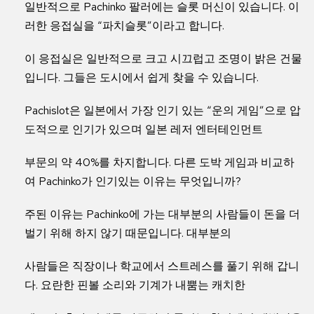
일반적으로 Pachinko 팔러에는 슬롯 머신이 있습니다. 이
러한 응접실을 “파치슬롯”이라고 합니다.
이 응접실은 일반적으로 크고 시끄럽고 조명이 밝은 건물
입니다. 그들은 도시에서 쉽게 찾을 수 있습니다.
Pachislot은 일본에서 가장 인기 있는 “운의 게임”으로 압
도적으로 인기가 있으며 일본 레저 엔터테인먼트
부문의 약 40%를 차지합니다. 다른 도박 게임과 비교하
여 Pachinko가 인기있는 이유는 무엇입니까?
주된 이유는 Pachinko에 가는 대부분의 사람들이 돈을 더
벌기 위해 하지 않기 때문입니다. 대부분의
사람들은 직장이나 학교에서 스트레스를 풀기 위해 갑니
다. 요란한 핀볼 소리와 기계가 내뿜는 캐치한