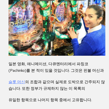
라이센스
페이아웃율
일본 영화, 애니메이션, 다큐멘터리에서 파칭코
(Pachinko)를 본 적이 있을 것입니다. 그것은 핀볼 머신과
슬롯 머신
의 조합과 같으며 실제로 도박으로 간주되지 않
습니다. 또한 정부가 규제하지 않는 이 목록의
유일한 항목으로 나머지 항목 중에서 고유합니다.