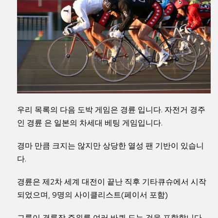
우리 목록의 다음 도박 게임은 경륜 입니다. 자전거 경주
인 경륜 은 일본의 차세대 베팅 게임입니다.
경마 만큼 크지는 않지만 상당한 열성 팬 기반이 있습니
다.
경륜은 제2차 세계 대전이 끝난 직후 기타큐슈에서 시작
되었으며, 9명의 사이클리스트(페이서 포함)
그룹이 경륜장 주위를 여러 바퀴 도는 것을 포함합니다.