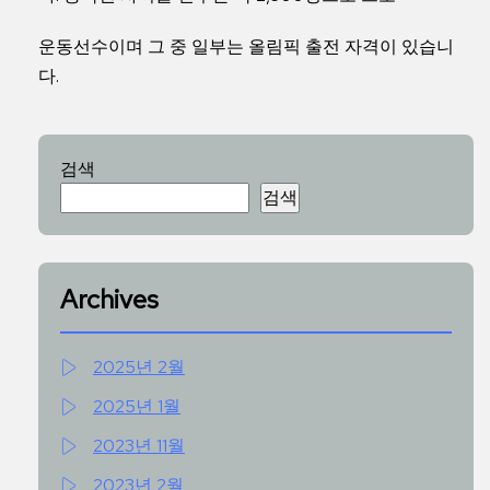
운동선수이며 그 중 일부는 올림픽 출전 자격이 있습니
다.
검색
검색
Archives
2025년 2월
2025년 1월
2023년 11월
2023년 2월