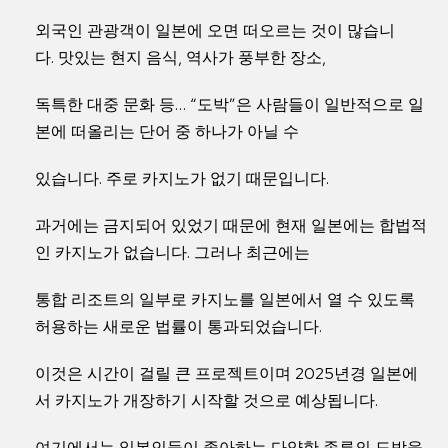
외국인 관광객이 일본에 오면 떠오르는 것이 많습니
카지노에 없는것
슬롯용어
블랙잭 에티켓
섹시게이밍
캄보디아 카지노 15곳
판탄게임
별카지노
다. 맛있는 현지 음식, 역사가 풍부한 장소,
카지노콤프
텍사스홀덤 규칙
블랙잭 확률 계산
타이산카지노
싱가포르카지노
드림카지노
독특한 대중 문화 등… “도박”은 사람들이 일반적으로 일
본에 떠올리는 단어 중 하나가 아닐 수
카지노 이기는 방법
텍사스홀덤 기본용어
블랙잭 초보자 실수
빅게이밍
말레이시아 카지노
플레이카지노
있습니다. 주로 카지노가 없기 때문입니다.
생활 바카라
룰렛 용어
블랙잭 승률 높이는 원칙
하노이카지노
소울카지노
과거에는 금지되어 있었기 때문에 현재 일본에는 합법적
슬롯머신 잭팟 원리
아시아인기 슬롯
룰렛 라이트닝 전략
베트남6대카지노
에프엠카지노
인 카지노가 없습니다. 그러나 최근에는
룰렛 에티켓
크랩스 확률
저금통카지노
통합 리조트의 일부로 카지노를 일본에서 열 수 있도록
허용하는 새로운 법률이 통과되었습니다.
러시안룰렛
포커 속임수
아벤카지노
이것은 시간이 걸릴 큰 프로젝트이며 2025년경 일본에
파친코
포커 승률 계산
홈카지노
서 카지노가 개장하기 시작할 것으로 예상됩니다.
카지노 종류
마틴게일배팅법
심슨카지노
여기에서는 일본인들이 좋아하는 다양한 종류의 도박을