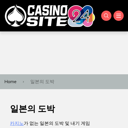
파라존 코리아 카지노
카지노정보
카지노 딜러
바카라기본용어
바카라 전략
카지노사이트 추천
미국인의룰렛게임
한국카지노 역사
에볼루션 카지노
파라존코리아 카지노
필리핀카지노호텔
블랙잭
클레오카지노
카지노사이트 플러스카지노 – 2025년 온라
인카지노 우리카지노 계열
카지노사이트 뉴헤븐카지노
카지노 입장 가능 나이
카지노게임 기본&정리
바카라 기본 노하우
바카라 필승법
안전카지노사이트
마카오 도박
마카오 카지노산업
아시아게이밍
썬시티카지노
세계최대12대 카지노
바카라
뉴헤븐카지노
안전한 카지노사이트 선택법 – 2025년 온라
인 카지노 베팅 가이드
카지노사이트-썬시티카지노
카지노 롤링
바카라 기본전략
카지노게임 확률&전략
바카라 뱅커 확률
온라인 카지노 장점
인도 카지노 합법
프라그마틱 플레이
에이전트 카지노
정선카지노
포커
핑카지노
에이전트 카지노
라이브 카지노
바카라 베팅
바카라 사이드 베팅법
온라인카지노
온라인카지노 단점
일본의 도박
마이크로게이밍
솔카지노
10대카지노크루즈
슬롯머신
빅토리카지노
카지노사이트-솔카지노
라이브카지노 특징
바카라 역사
바카라 시드관리
온라인바카라 겜블 일까?
해외카지노정보
필리핀 온라인 도박법
플레이텍
뉴헤븐카지노
라스베이거스
식보
쿨카지노
Home
일본의 도박
SM카지노
라이브카지노 장점
바카라 유래
블랙잭 전략
온라인카지노 조작 에 대해
다낭 카지노
카지노역사&산업
올벳게이밍
SM카지노
카지노있는나라
룰렛
M7카지노
일본의 도박
로제카지노
라이브카지노 단점
블랙잭룰
바카라 타이 배팅
온라인 생활 바카라 실전 노하우와 전략적 배
독일의 도박
비비아이엔
로제카지노
마카오 카지노호텔
크랩스
부자카지노
팅
카지노
가 없는 일본의 도박 및 내기 게임
카지노 꽁머니
하이롤러
블랙잭 카드카운팅
카지노관광 하기좋은나라 1
로투스게이밍
클락 카지노 호텔 & 리조트 호텔
스포츠베팅
아리아카지노