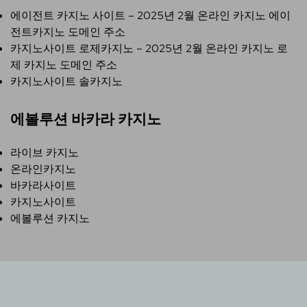
에이전트 카지노 사이트 – 2025년 2월 온라인 카지노 에이
전트카지노 도메인 주소
카지노사이트 로제카지노 – 2025년 2월 온라인 카지노 로
제 카지노 도메인 주소
카지노사이트 솔카지노
에볼루션 바카라 카지노
라이브 카지노
온라인카지노
바카라사이트
카지노사이트
에볼루션 카지노