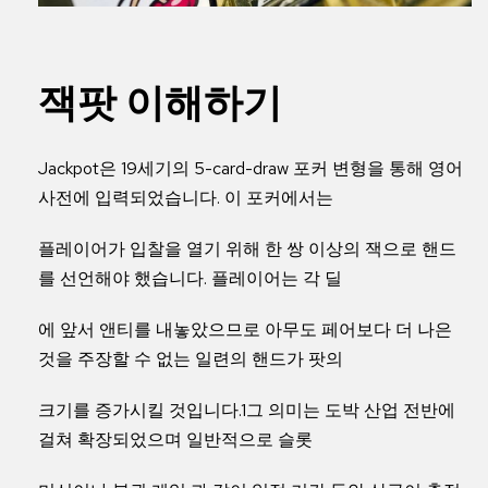
라이센스
페이아웃율
잭팟 이해하기
Jackpot은 19세기의 5-card-draw 포커 변형을 통해 영어
사전에 입력되었습니다. 이 포커에서는
플레이어가 입찰을 열기 위해 한 쌍 이상의 잭으로 핸드
를 선언해야 했습니다. 플레이어는 각 딜
에 앞서 앤티를 내놓았으므로 아무도 페어보다 더 나은
것을 주장할 수 없는 일련의 핸드가 팟의
크기를 증가시킬 것입니다.
1
그 의미는 도박 산업 전반에
걸쳐 확장되었으며 일반적으로 슬롯