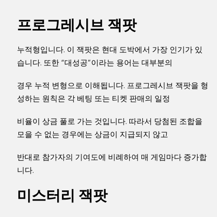
프로그레시브 잭팟
누적형입니다. 이 잭팟은 현대 도박에서 가장 인기가 있
습니다. 또한 “대성공”이라는 용어는 대부분의
경우 누적 변형으로 이해됩니다. 프로그레시브 잭팟을 형
성하는 원칙은 각 베팅 또는 티켓 판매의 일정
비율이 상금 풀로 가는 것입니다. 따라서 당첨된 조합을
모을 수 없는 경우에는 상금이 지급되지 않고
반대로 참가자의 기여도에 비례하여 매 게임마다 증가합
니다.
미스터리 잭팟