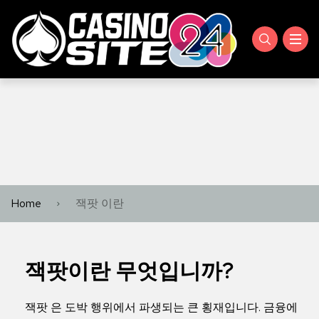
파라존 코리아 카지노
카지노정보
카지노 딜러
바카라기본용어
바카라 전략
카지노사이트 추천
미국인의룰렛게임
한국카지노 역사
에볼루션 카지노
파라존코리아 카지노
필리핀카지노호텔
블랙잭
클레오카지노
카지노사이트 플러스카지노 – 2025년 온라
인카지노 우리카지노 계열
카지노사이트 뉴헤븐카지노
카지노 입장 가능 나이
카지노게임 기본&정리
바카라 기본 노하우
바카라 필승법
안전카지노사이트
마카오 도박
마카오 카지노산업
아시아게이밍
썬시티카지노
세계최대12대 카지노
바카라
뉴헤븐카지노
안전한 카지노사이트 선택법 – 2025년 온라
인 카지노 베팅 가이드
카지노사이트-썬시티카지노
카지노 롤링
바카라 기본전략
카지노게임 확률&전략
바카라 뱅커 확률
온라인 카지노 장점
인도 카지노 합법
프라그마틱 플레이
에이전트 카지노
정선카지노
포커
핑카지노
에이전트 카지노
라이브 카지노
바카라 베팅
바카라 사이드 베팅법
온라인카지노
온라인카지노 단점
일본의 도박
마이크로게이밍
솔카지노
10대카지노크루즈
슬롯머신
빅토리카지노
카지노사이트-솔카지노
라이브카지노 특징
바카라 역사
바카라 시드관리
온라인바카라 겜블 일까?
해외카지노정보
필리핀 온라인 도박법
플레이텍
뉴헤븐카지노
라스베이거스
식보
쿨카지노
Home
잭팟 이란
SM카지노
라이브카지노 장점
바카라 유래
블랙잭 전략
온라인카지노 조작 에 대해
다낭 카지노
카지노역사&산업
올벳게이밍
SM카지노
카지노있는나라
룰렛
M7카지노
잭팟이란 무엇입니까?
로제카지노
라이브카지노 단점
블랙잭룰
바카라 타이 배팅
온라인 생활 바카라 실전 노하우와 전략적 배
독일의 도박
비비아이엔
로제카지노
마카오 카지노호텔
크랩스
부자카지노
팅
잭팟 은 도박 행위에서 파생되는 큰 횡재입니다. 금융에
카지노 꽁머니
하이롤러
블랙잭 카드카운팅
카지노관광 하기좋은나라 1
로투스게이밍
클락 카지노 호텔 & 리조트 호텔
스포츠베팅
아리아카지노