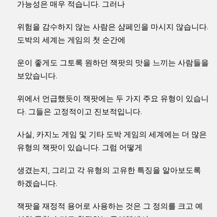
가능성은 매우 적습니다. 그러나
위험을 감수하지 않는 사람은 샴페인을 마시지 않습니다.
도박의 세계는 게임의 첫 순간에
운이 좋게도 그토록 원하던 잭팟의 맛을 느끼는 사람들을
보았습니다.
위에서 언급했듯이 잭팟에는 두 가지 주요 유형이 있습니
다. 그들은 고정적이고 진보적입니다.
사실, 카지노 게임 및 기타 도박 게임의 세계에는 더 많은
유형의 잭팟이 있습니다. 그럼 어떻게
생겼는지, 그리고 각 유형의 고유한 특징을 알아보도록
하겠습니다.
잭팟을 재정적 용어로 사용하는 것은 그 정의를 크고 예