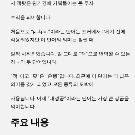
서 잭팟은 단기간에 거둬들이는 큰 투자
카지노에 없는것
슬롯용어
블랙잭 에티켓
섹시게이밍
캄보디아 카지노 15곳
판탄게임
별카지노
수익을 의미합니다.
카지노콤프
텍사스홀덤 규칙
블랙잭 확률 계산
타이산카지노
싱가포르카지노
드림카지노
처음으로 “jackpot”이라는 단어는 포커에서 2세기 전에
적용되었지만 이 단어의 의미는 훨씬 더
카지노 이기는 방법
텍사스홀덤 기본용어
블랙잭 초보자 실수
빅게이밍
말레이시아 카지노
플레이카지노
일찍 시작되었습니다. 말 그대로 “잭”으로 번역될 수 있는
생활 바카라
룰렛 용어
블랙잭 승률 높이는 원칙
하노이카지노
소울카지노
하나의 두 단어입니다.
슬롯머신 잭팟 원리
아시아인기 슬롯
룰렛 라이트닝 전략
베트남6대카지노
에프엠카지노
“잭”이고 “팟”은 “은행”입니다. 최근에 이 단어는 더 넓은
의미를 갖게 되었고 모든 종류의 도박에
룰렛 에티켓
크랩스 확률
저금통카지노
사용됩니다. 이제 “대성공”이라는 단어는 가장 큰 상금을
러시안룰렛
포커 속임수
아벤카지노
의미합니다 .
파친코
포커 승률 계산
홈카지노
주요 내용
카지노 종류
마틴게일배팅법
심슨카지노