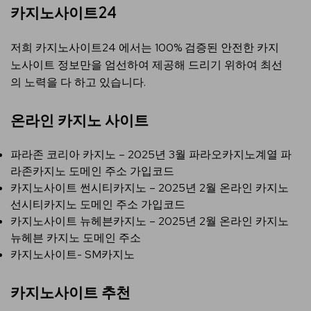
카지노사이트24
저희 카지노사이트24 에서는 100% 검증된 안전한 카지
노사이트 정보만을 엄선하여 제공해 드리기 위하여 최선
의 노력을 다 하고 있습니다.
온라인 카지노 사이트
파라존 코리아 카지노 – 2025년 3월 파라오카지노계열 파
라존카지노 도메인 주소 가입코드
카지노사이트 썬시티카지노 – 2025년 2월 온라인 카지노
선시티카지노 도메인 주소 가입코드
카지노사이트 뉴헤븐카지노 – 2025년 2월 온라인 카지노
뉴헤븐 카지노 도메인 주소
카지노사이트- SM카지노
카지노사이트 추천