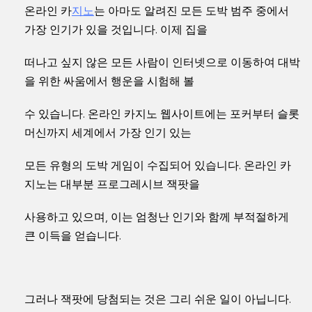
온라인 카
지노
는 아마도 알려진 모든 도박 범주 중에서
가장 인기가 있을 것입니다. 이제 집을
떠나고 싶지 않은 모든 사람이 인터넷으로 이동하여 대박
을 위한 싸움에서 행운을 시험해 볼
수 있습니다. 온라인 카지노 웹사이트에는 포커부터 슬롯
머신까지 세계에서 가장 인기 있는
모든 유형의 도박 게임이 수집되어 있습니다. 온라인 카
지노는 대부분 프로그레시브 잭팟을
사용하고 있으며, 이는 엄청난 인기와 함께 부적절하게
큰 이득을 얻습니다.
그러나 잭팟에 당첨되는 것은 그리 쉬운 일이 아닙니다.