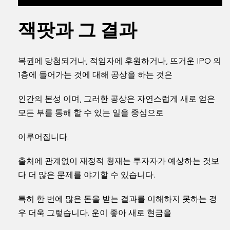
잭팟과 그 결과
복권에 당첨되거나, 적임자에 후원하거나, 뜨거운 IPO 의
1층에 들어가는 것에 대해 공상을 하는 것은
인간의 본성 이며, 그러한 공상은 자연스럽게 새로 얻은
모든 부를 통해 할 수 있는 일을 중심으로
이루어집니다.
출처에 관계없이 재정적 횡재는 투자자가 예상하는 것보
다 더 많은 문제를 야기할 수 있습니다.
특히 한 번에 많은 돈을 받는 결과를 이해하지 못하는 경
우 더욱 그렇습니다. 운이 좋아 새로 현금을