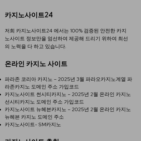
카지노사이트24
저희 카지노사이트24 에서는 100% 검증된 안전한 카지
노사이트 정보만을 엄선하여 제공해 드리기 위하여 최선
의 노력을 다 하고 있습니다.
온라인 카지노 사이트
파라존 코리아 카지노 – 2025년 3월 파라오카지노계열 파
라존카지노 도메인 주소 가입코드
카지노사이트 썬시티카지노 – 2025년 2월 온라인 카지노
선시티카지노 도메인 주소 가입코드
카지노사이트 뉴헤븐카지노 – 2025년 2월 온라인 카지노
뉴헤븐 카지노 도메인 주소
카지노사이트- SM카지노