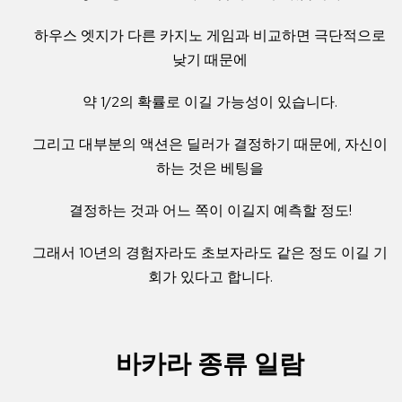
하우스 엣지가 다른 카지노 게임과 비교하면 극단적으로
낮기 때문에
약 1/2의 확률로 이길 가능성이 있습니다.
그리고 대부분의 액션은 딜러가 결정하기 때문에, 자신이
하는 것은 베팅을
결정하는 것과 어느 쪽이 이길지 예측할 정도!
그래서 10년의 경험자라도 초보자라도 같은 정도 이길 기
회가 있다고 합니다.
바카라 종류 일람