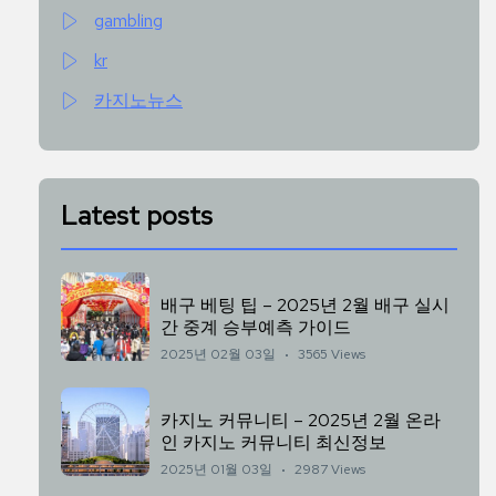
gambling
kr
카지노뉴스
Latest posts
배구 베팅 팁 – 2025년 2월 배구 실시
간 중계 승부예측 가이드
2025년 02월 03일
3565 Views
카지노 커뮤니티 – 2025년 2월 온라
인 카지노 커뮤니티 최신정보
2025년 01월 03일
2987 Views