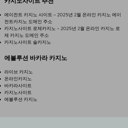
카지노사이트 추천
에이전트 카지노 사이트 – 2025년 2월 온라인 카지노 에이
전트카지노 도메인 주소
카지노사이트 로제카지노 – 2025년 2월 온라인 카지노 로
제 카지노 도메인 주소
카지노사이트 솔카지노
에볼루션 바카라 카지노
라이브 카지노
온라인카지노
바카라사이트
카지노사이트
에볼루션 카지노