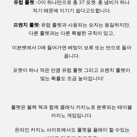
유럽 ​​룰렛 :
0이 하나만으로 총 37 포켓. 총 냄비가 하나
적기 때문에 이기기 쉽다고도합니다.
프렌치 룰렛:
유럽 룰렛과 사용되는 숫자는 동일하지만,
다른 룰렛과는 다른 특별한 규칙이 있고,
이븐벳에서 0에 들어가면 베팅이 보류 또는 반으로 돌아
옵니다.
포켓이 하나 적은 만큼 유럽 룰렛 그리고 프렌치 룰렛이
맞는 확률도 조금 높아집니다!
룰렛은 블랙 잭과 함께 클래식 카지노로 분류되는 테이블
카지노 게임입니다.
온라인 카지노 사이트에서도 룰렛을 플레이 할 수있는