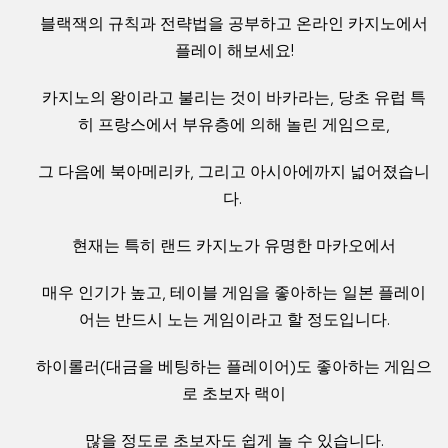
블랙잭의 규칙과 전략법을 공부하고 온라인 카지노에서
플레이 해보세요!
카지노의 왕이라고 불리는 것이 바카라는, 당초
유럽 특
히 프랑스에서 부유층에 의해 놀린 게임으로,
그 다음에 북아메리카, 그리고 아시아에까지 넓어졌습니
다.
현재는 특히 랜드 카지노가 유명한 마카오에서
매우 인기가 높고, 테이블 게임을 좋아하는 일본 플레이
어는 반드시 노는 게임이라고 할 정도입니다.
하이롤러(대금을 베팅하는 플레이어)도 좋아하는 게임으
로 초보자 랙이
많을 정도로 초보자도 쉽게 놀 수 있습니다.