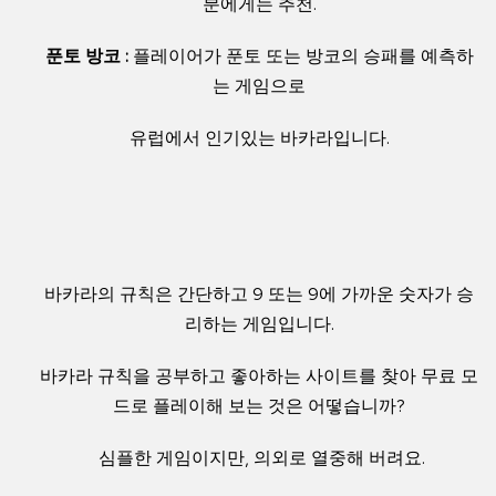
분에게는 추천.
푼토 방코 :
플레이어가 푼토 또는 방코의 승패를 예측하
는 게임으로
유럽에서 인기있는 바카라입니다.
바카라의 규칙은 간단하고 9 또는 9에 가까운 숫자가 승
리하는 게임입니다.
바카라 규칙을 공부하고 좋아하는 사이트를 찾아 무료 모
드로 플레이해 보는 것은 어떻습니까?
심플한 게임이지만, 의외로 열중해 버려요.