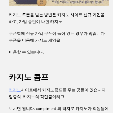
룰렛 유래 종류
수익성 높은 게임
카지노 쿠폰을 받는 방법은 카지노 사이트 신규 가입을
하고, 가입 승인이 나면 카지노
블랙잭 영화
바카라카드카운팅
쿠폰함에 신규 가입 쿠폰이 들어 있는 경우가 많습니다.
블랙잭 바카라 보다 나은 이유
쿠폰을 이용해 카지노 게임을
잭팟 이란
이용할 수 있습니다.
베팅과 도박
카지노 콤프
카지노 명언
딜러 로테이션
카지노
사이트에서 카지노콤프를 주는 곳들이 있습니다.
일종의 카지노의 적립금이라고
토너먼트
보시면 됩니다. compliment 의 약자로 카지노가 회원들에