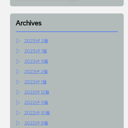
Archives
2025년 2월
2025년 1월
2023년 11월
2023년 2월
2023년 1월
2022년 12월
2022년 11월
2022년 10월
2022년 9월