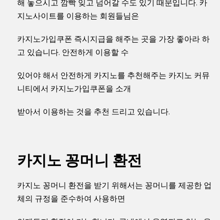
해 놓으시고 깜빡 잊고 넘어갈 수도 있기 때문입니다. 카
지노사이트를 이용하는 회원들님은
카지노가입쿠폰 즉시지급을 해주는 곳을 가장 좋아라 하
고 있습니다. 안전하게 이용할 수
있어야 해서 안전하게 카지노를 추천해주는 카지노 커뮤
니티에서 카지노가입쿠폰을 소개
받아서 이용하는 것을 추천 드리고 있습니다.
카지노 꽁머니 환전
카지노 꽁머니 환전을 받기 위해서는 꽁머니를 제공한 업
체의 규정을 준수하여 사용하면