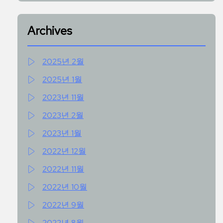
Archives
2025년 2월
2025년 1월
2023년 11월
2023년 2월
2023년 1월
2022년 12월
2022년 11월
2022년 10월
2022년 9월
2022년 8월