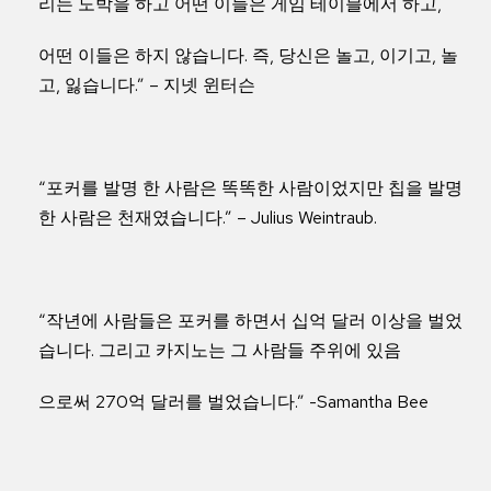
리는 도박을 하고 어떤 이들은 게임 테이블에서 하고,
어떤 이들은 하지 않습니다. 즉, 당신은 놀고, 이기고, 놀
고, 잃습니다.” – 지넷 윈터슨
“포커를 발명 한 사람은 똑똑한 사람이었지만 칩을 발명
한 사람은 천재였습니다.” – Julius Weintraub.
“작년에 사람들은 포커를 하면서 십억 달러 이상을 벌었
습니다. 그리고 카지노는 그 사람들 주위에 있음
으로써 270억 달러를 벌었습니다.” -Samantha Bee