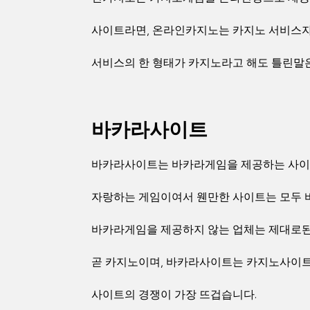
사이트라면, 온라인카지노는 카지노 서비스자
서비스의 한 형태가 카지노라고 해도 틀린말은
바카라사이트
바카라사이트는 바카라게임을 제공하는 사이트
자랑하는 게임이여서 웬만한 사이트는 모두 
바카라게임을 제공하지 않는 업체는 제대로된
곧 카지노이며, 바카라사이트는 카지노사이트
사이트의 경쟁이 가장 뜨겁습니다.