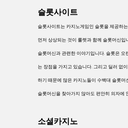
슬롯사이트
슬롯사이트는 카지노게임인 슬롯을 제공하
먼저 상상되는 것이 룰렛과 함께 슬롯머신입니
슬롯머신과 관련한 이야기입니다. 슬롯은 오랜
는 장점을 가지고 있습니다. 그리고 딜러 없
하기 때문에 많은 카지노들이 수백대 슬롯머
슬롯머신을 찾아가지 않아도 편안히 의자에 앉
소셜카지노