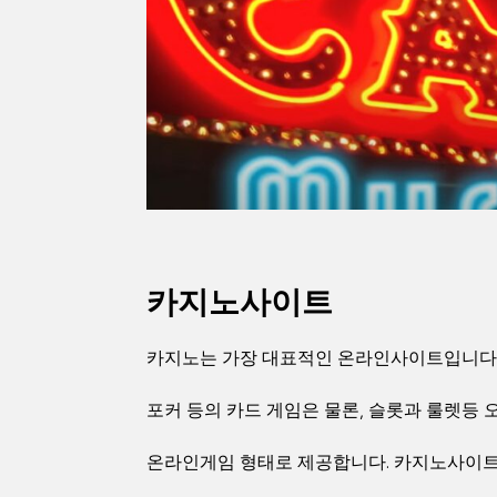
룰렛 유래 종류
수익성 높은 게임
블랙잭 영화
바카라카드카운팅
블랙잭 바카라 보다 나은 이유
잭팟 이란
베팅과 도박
카지노사이트
카지노 명언
카지노는 가장 대표적인 온라인사이트입니다.
딜러 로테이션
포커 등의 카드 게임은 물론, 슬롯과 룰렛등
토너먼트
온라인게임 형태로 제공합니다. 카지노사이트