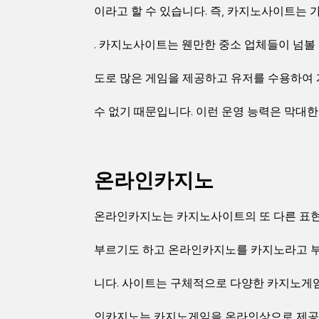
라이센스
이라고 할 수 있습니다. 즉, 카지노사이트는
페이아웃율
. 카지노사이트는 웬만한 중소 업체들이 넘볼 
도로 많은 게임을 제공하고 유저를 수용하여 
수 없기 때문입니다. 이런 운영 능력은 막대한
온라인카지노
온라인카지노는 카지노사이트의 또 다른 표
부르기도 하고 온라인카지노를 카지노라고 부
니다. 사이트는 구체적으로 다양한 카지노게
인카지노는 카지노게임을 온라인상으로 제공하