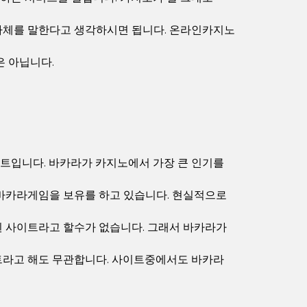
체를 말한다고 생각하시면 됩니다. 온라인카지노
 아닙니다.
입니다. 바카라가 카지노에서 가장 큰 인기를
바카라게임을 보유를 하고 있습니다. 현실적으로
 사이트라고 할수가 없습니다. 그래서 바카라가
라고 해도 무관합니다. 사이트중에서도 바카라