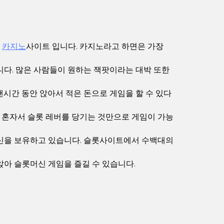
는
카지노
사이트 입니다. 카지노라고 하면은 가장
다. 많은 사람들이 원하는 잭팟이라는 대박 또한
시간 동안 앉아서 적은 돈으로 게임을 할 수 있다
이 혼자서 슬롯 레버를 당기는 것만으로 게임이 가능
신을 보유하고 있습니다. 슬롯사이트에서 수백대의
아 슬롯머신 게임을 즐길 수 있습니다.