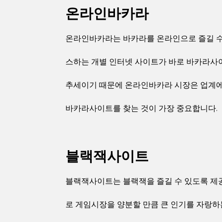
온라인바카라
온라인바카라는 바카라를 온라인으로 즐길 수
스하는 개별 인터넷 사이트가 바로 바카라사
추세이기 때문에 온라인바카라 시장은 업계에
바카라사이트를 찾는 것이 가장 중요합니다.
블랙잭사이트
블랙잭사이트는 블랙잭을 즐길 수 있도록 제
로 게임시장을 양분할 만큼 큰 인기를 자랑하