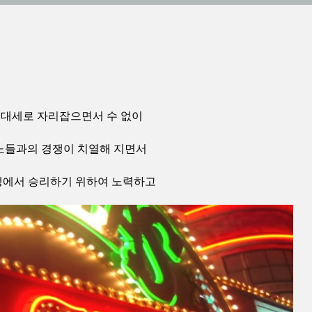
 대세로 자리잡으면서 수 없이
노들과의 경쟁이 치열해 지면서
쟁에서 승리하기 위하여 노력하고