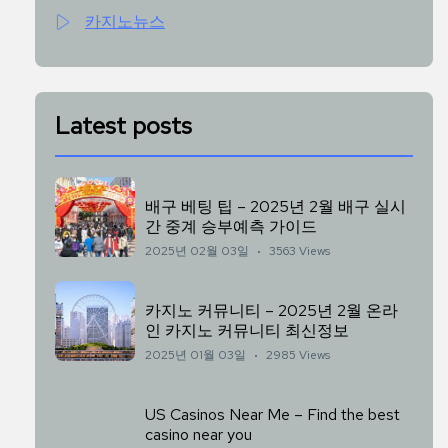
카지노뉴스
Latest posts
배구 베팅 팁 – 2025년 2월 배구 실시
간 중계 승부예측 가이드
2025년 02월 03일
3563 Views
카지노 커뮤니티 – 2025년 2월 온라
인 카지노 커뮤니티 최신정보
2025년 01월 03일
2985 Views
US Casinos Near Me – Find the best
casino near you