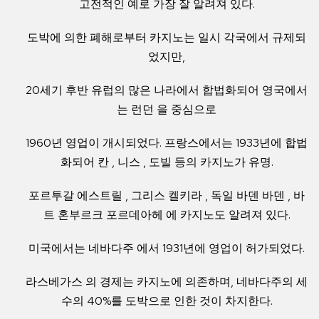
고전적인 예로 가장 잘 알려져 있다.
라이센스
도박에 의한 폐해로부터 카지노는 일시 각국에서 규제되
페이아웃율
었지만,
20세기 후반 유럽의 많은 나라에서 합법화되어 영국에서
는 런던 을 중심으로
1960년 영업이 개시되었다. 프랑스에서는 1933년에 합법
화되어 칸 , 니스 , 도빌 등의 카지노가 유명.
포르투갈 에스트릴 , 그리스 켈키라 , 독일 바덴 바덴 , 바
트 혼부르크 포르데아헤 에 카지노도 알려져 있다.
미국에서는 네바다주 에서 1931년에 영업이 허가되었다.
라스베가스 의 경제는 카지노에 의존하며, 네바다주의 세
수의 40%를 도박으로 인한 것이 차지한다.