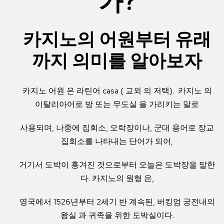
가?
카지노에 없는것
슬롯용어
블랙잭 에티켓
섹시게이밍
캄보디아 카지노 15곳
판탄게임
별카지노
카지노의 어원부터 유래
카지노콤프
텍사스홀덤 규칙
블랙잭 확률 계산
타이산카지노
싱가포르카지노
드림카지노
까지 의미를 알아보자
카지노 이기는 방법
텍사스홀덤 기본용어
블랙잭 초보자 실수
빅게이밍
말레이시아 카지노
플레이카지노
카지노 어원 은 라틴어 casa ( 교외 의 저택). 카지노 의
생활 바카라
룰렛 용어
블랙잭 승률 높이는 원칙
하노이카지노
소울카지노
이탈리아어로 방 또는 무도실 을 가리키는 말로
슬롯머신 잭팟 원리
아시아인기 슬롯
룰렛 라이트닝 전략
베트남6대카지노
에프엠카지노
사용되며, 나중에 집회소, 오락장이나, 군대 용어로 장교
집회소를 나타내는 단어가 되어,
룰렛 에티켓
크랩스 확률
저금통카지노
거기서 도박이 흥겨진 것으로부터 오늘은 도박장을 말한
러시안룰렛
포커 속임수
아벤카지노
다. 카지노의 원형 은,
파친코
포커 승률 계산
홈카지노
영국에서 1526년부터 2세기 반 계속된, 버킹엄 궁전내의
왕실 과 귀족을 위한 도박실이다.
카지노 종류
마틴게일배팅법
심슨카지노