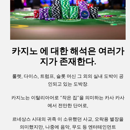
카지노 에 대한 해석은 여러가
지가 존재한다.
룰렛, 다이스, 트럼프, 슬롯 머신 그 외의 실내 도박이 공
인되고 있는 도박장.
카지노는 이탈리아어로 “작은 집”을 의미하는 카사 카사
에서 전만한 단어로,
르네상스 시대의 귀족 이 소유했던 사교, 오락용 별장을
의미했지만, 나중에 음악, 무도 등 엔터테인먼트