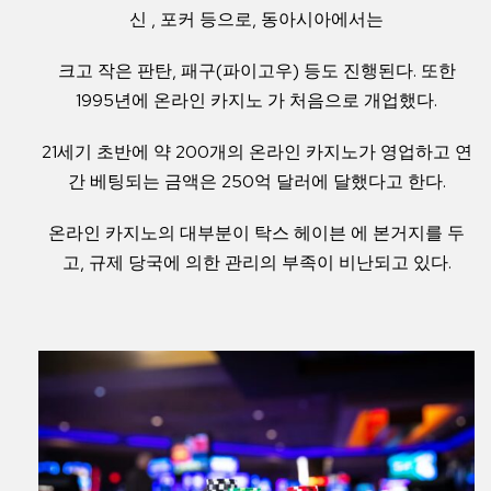
신 , 포커 등으로, 동아시아에서는
크고 작은 판탄, 패구(파이고우) 등도 진행된다. 또한
1995년에 온라인 카지노 가 처음으로 개업했다.
21세기 초반에 약 200개의 온라인 카지노가 영업하고 연
간 베팅되는 금액은 250억 달러에 달했다고 한다.
온라인 카지노의 대부분이 탁스 헤이븐 에 본거지를 두
고, 규제 당국에 의한 관리의 부족이 비난되고 있다.