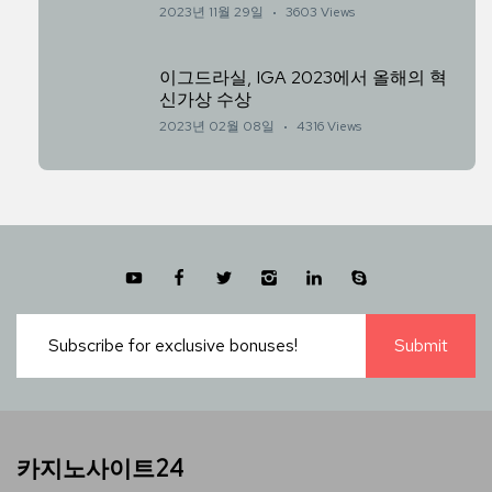
2023년 11월 29일
3603 Views
이그드라실, IGA 2023에서 올해의 혁
신가상 수상
2023년 02월 08일
4316 Views
카지노사이트24