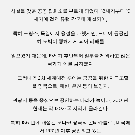
시설을 갖춘 공공 집회소를 부르게 되었다. 18세기부터 19
세기에 걸쳐 유럽 각국에 개설되어,
특히 프랑스, ​​독일에서 융성을 다했지만, 드디어 공공연
히 도박이 행해지게 되어 폐해를
일으켰기 때문에, 19세기 후반부터 일부를 제외하고 많은
국가가 이를 금지했다.
그러나 제2차 세계대전 후에는 공공을 위한 자금조달
을 명목으로, 해변, 온천 등의 보양지,
관광지 등을 중심으로 공인하는 나라가 늘어나, 2001년
현재는 약 120개국·지역에 올라간다.
특히 1861년에 개설된 모나코 공국의 몬테카를로 , 미국에
서 1931년 이후 공인되고 있는