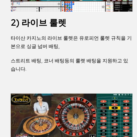
2) 라이브 룰렛
타이산 카지노의 라이브 룰렛은 유로피언 룰렛 규칙을 기
본으로 싱글 넘버 배팅,
스트리트 배팅, 코너 배팅등의 룰렛 배팅을 지원하고 있
습니다.