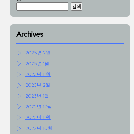
검색
Archives
2025년 2월
2025년 1월
2023년 11월
2023년 2월
2023년 1월
2022년 12월
2022년 11월
2022년 10월