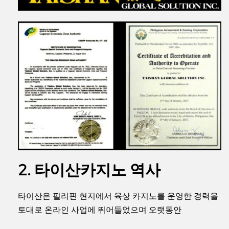
룰렛 유래 종류
수익성 높은 게임
블랙잭 영화
바카라카드카운팅
블랙잭 바카라 보다 나은 이유
잭팟 이란
베팅과 도박
카지노 명언
2. 타이산카지노 역사
딜러 로테이션
타이산은 필리핀 현지에서 육상 카지노를 운영한 경력을
토너먼트
토대로 온라인 사업에 뛰어들었으며 오랫동안