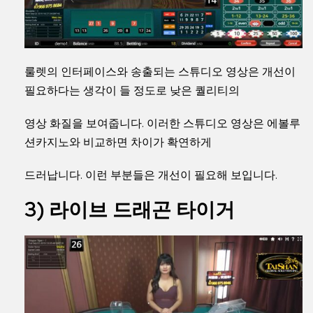
룰렛의 인터페이스와 송출되는 스튜디오 영상은 개선이
필요하다는 생각이 들 정도로 낮은 퀄리티의
영상 화질을 보여줍니다. 이러한 스튜디오 영상은 에볼루
션카지노와 비교하면 차이가 확연하게
드러납니다. 이런 부분들은 개선이 필요해 보입니다.
3) 라이브 드래곤 타이거