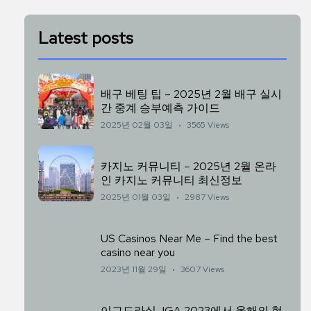
Latest posts
배구 베팅 팁 – 2025년 2월 배구 실시
간 중계 승부예측 가이드
2025년 02월 03일
3565 Views
카지노 커뮤니티 – 2025년 2월 온라
인 카지노 커뮤니티 최신정보
2025년 01월 03일
2987 Views
US Casinos Near Me – Find the best
casino near you
2023년 11월 29일
3607 Views
이그드라실, IGA 2023에서 올해의 혁