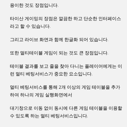
용이한 것도 장점입니다.
타이산 게이밍의 장점은 깔끔한 하고 단순한 인터페이스
라고 할 수 있습니다.
그리고 라이브 화면과 함께 한글화 되어 있습니다.
또한 멀티테이블 게임이 되는 것도 큰 장점입니다.
테이블 결과를 보고 줄을 찾아 다니는 플레이어에게는 이
런 멀티 베팅서비스가 중요한 요소입니다.
멀티 베팅서비스를 통해 2개 이상의 게임 테이블을 추가
하여 하나의 게임 실행화면에서
대기창으로 이동 없이 동시에 다른 게임 테이블을 이용할
수 있도록 하는 멀티 베팅서비스입니다.