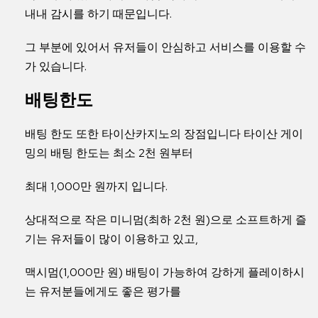
내내 감시를 하기 때문입니다.
그 부분에 있어서 유저들이 안심하고 서비스를 이용할 수
가 있습니다.
배팅한도
배팅 한도 또한 타이산카지노의 장점입니다 타이산 게이
밍의 배팅 한도는 최소 2천 원부터
최대 1,000만 원까지 입니다.
상대적으로 작은 미니멈(최하 2천 원)으로 소프트하게 즐
기는 유저들이 많이 이용하고 있고,
맥시멈(1,000만 원) 배팅이 가능하여 강하게 플레이하시
는 유저분들에게도 좋은 평가를