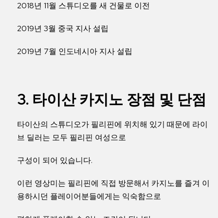
2018년 11월 스튜디오를 새 건물로 이전
2019년 3월 중국 지사 설립
2019년 7월 인도네시아 지사 설립
3. 타이산 카지노 장점 및 단점
타이산의 스튜디오가 필리핀에 위치해 있기 때문에 라이
브 딜러는 모두 필리핀 여성으로
구성이 되어 있습니다.
이런 영상미는 필리핀에 직접 방문해서 카지노를 즐겨 이
용하시던 플레이어분들에게는 익숙함으로