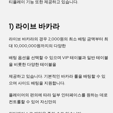
티플레이 기능 또한 제공하고 있습니다.
1) 라이브 바카라
라이브 바카라의 경우 2,000원의 최소 배팅 금액부터 최
대 10,000,000원까지의 다양한
배팅 옵션을 선택할 수 있으며 VIP 테이블과 일반 테이블
을 비롯한 다양한 테이블을
제공하고 있습니다. 기본적인 바카라 룰을 배팅할 수 있
으며 사이드 배팅을 지원합니다.
플레이어의 편의에 따라 일부 인터페이스를 원하는 데로
컨트롤할 수 있어 자신만의