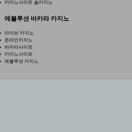
카지노사이트 솔카지노
에볼루션 바카라 카지노
라이브 카지노
온라인카지노
바카라사이트
카지노사이트
에볼루션 카지노