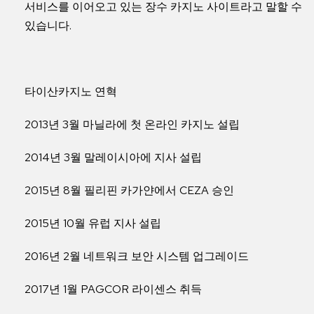
라이센스
서비스를 이어오고 있는 장수 카지노 사이트라고 말할 수
있습니다.
페이아웃율
타이산카지노 연혁
2013년 3월 마닐라에 첫 온라인 카지노 설립
2014년 3월 말레이시아에 지사 설립
2015년 8월 필리핀 카가얀에서 CEZA 승인
2015년 10월 유럽 지사 설립
2016년 2월 네트워크 보안 시스템 업그레이드
2017년 1월 PAGCOR 라이센스 취득