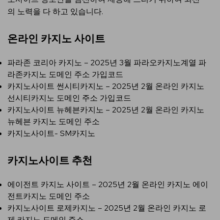
의 노력을 다 하고 있습니다.
온라인 카지노 사이트
파라존 코리아 카지노 – 2025년 3월 파라오카지노계열 파
라존카지노 도메인 주소 가입코드
카지노사이트 썬시티카지노 – 2025년 2월 온라인 카지노
선시티카지노 도메인 주소 가입코드
카지노사이트 뉴헤븐카지노 – 2025년 2월 온라인 카지노
뉴헤븐 카지노 도메인 주소
카지노사이트- SM카지노
카지노사이트 추천
에이전트 카지노 사이트 – 2025년 2월 온라인 카지노 에이
전트카지노 도메인 주소
카지노사이트 로제카지노 – 2025년 2월 온라인 카지노 로
제 카지노 도메인 주소