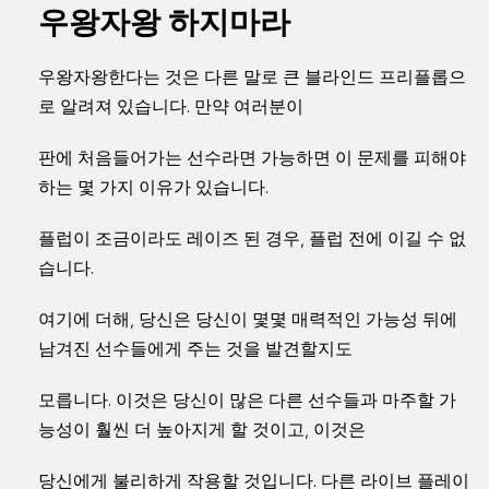
우왕자왕 하지마라
우왕자왕한다는 것은 다른 말로 큰 블라인드 프리플롭으
로 알려져 있습니다. 만약 여러분이
판에 처음들어가는 선수라면 가능하면 이 문제를 피해야
하는 몇 가지 이유가 있습니다.
플럽이 조금이라도 레이즈 된 경우, 플럽 전에 이길 수 없
습니다.
여기에 더해, 당신은 당신이 몇몇 매력적인 가능성 뒤에
남겨진 선수들에게 주는 것을 발견할지도
모릅니다. 이것은 당신이 많은 다른 선수들과 마주할 가
능성이 훨씬 더 높아지게 할 것이고, 이것은
당신에게 불리하게 작용할 것입니다. 다른 라이브 플레이