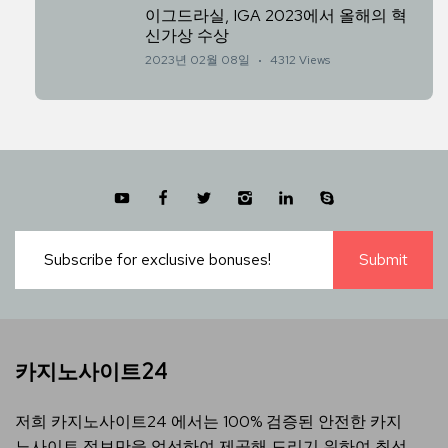
이그드라실, IGA 2023에서 올해의 혁
신가상 수상
2023년 02월 08일
4312 Views
카지노사이트24
저희 카지노사이트24 에서는 100% 검증된 안전한 카지
노사이트 정보만을 엄선하여 제공해 드리기 위하여 최선