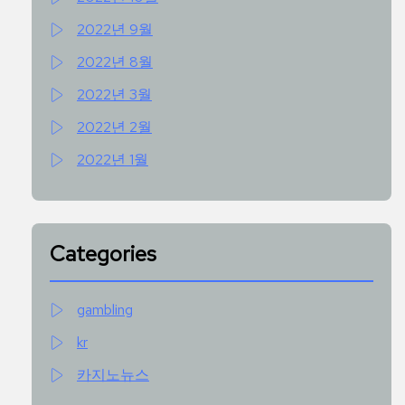
2022년 9월
2022년 8월
2022년 3월
2022년 2월
2022년 1월
Categories
gambling
kr
카지노뉴스