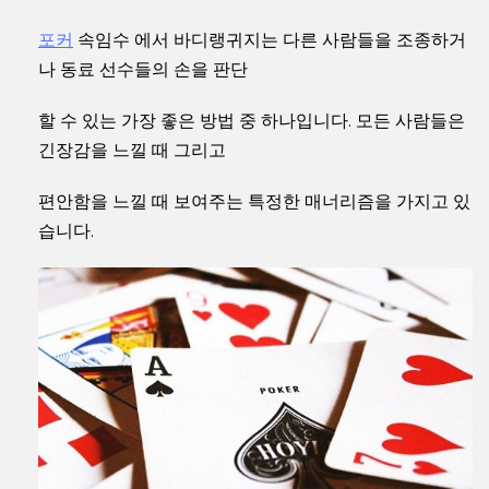
카지노에 없는것
슬롯용어
블랙잭 에티켓
섹시게이밍
캄보디아 카지노 15곳
판탄게임
별카지노
포커
속임수 에서 바디랭귀지는 다른 사람들을 조종하거
나 동료 선수들의 손을 판단
카지노콤프
텍사스홀덤 규칙
블랙잭 확률 계산
타이산카지노
싱가포르카지노
드림카지노
할 수 있는 가장 좋은 방법 중 하나입니다. 모든 사람들은
카지노 이기는 방법
텍사스홀덤 기본용어
블랙잭 초보자 실수
빅게이밍
말레이시아 카지노
플레이카지노
긴장감을 느낄 때 그리고
편안함을 느낄 때 보여주는 특정한 매너리즘을 가지고 있
생활 바카라
룰렛 용어
블랙잭 승률 높이는 원칙
하노이카지노
소울카지노
습니다.
슬롯머신 잭팟 원리
아시아인기 슬롯
룰렛 라이트닝 전략
베트남6대카지노
에프엠카지노
룰렛 에티켓
크랩스 확률
저금통카지노
러시안룰렛
포커 속임수
아벤카지노
파친코
포커 승률 계산
홈카지노
카지노 종류
마틴게일배팅법
심슨카지노