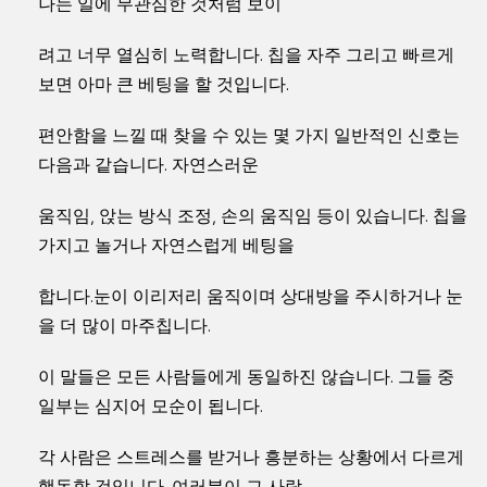
나는 일에 무관심한 것처럼 보이
라이센스
려고 너무 열심히 노력합니다. 칩을 자주 그리고 빠르게
페이아웃율
보면 아마 큰 베팅을 할 것입니다.
편안함을 느낄 때 찾을 수 있는 몇 가지 일반적인 신호는
다음과 같습니다. 자연스러운
움직임, 앉는 방식 조정, 손의 움직임 등이 있습니다. 칩을
가지고 놀거나 자연스럽게 베팅을
합니다.눈이 이리저리 움직이며 상대방을 주시하거나 눈
을 더 많이 마주칩니다.
이 말들은 모든 사람들에게 동일하진 않습니다. 그들 중
일부는 심지어 모순이 됩니다.
각 사람은 스트레스를 받거나 흥분하는 상황에서 다르게
행동할 것입니다. 여러분이 그 사람