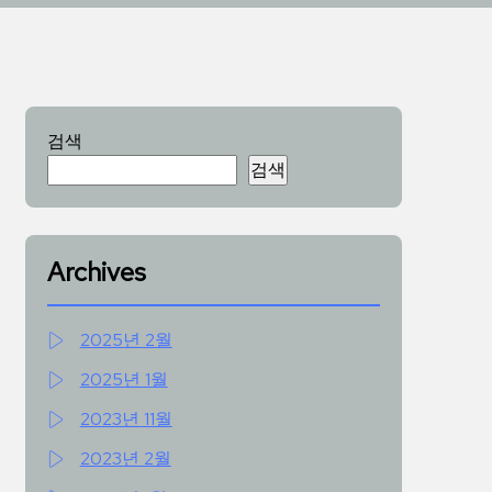
검색
검색
Archives
2025년 2월
2025년 1월
2023년 11월
2023년 2월