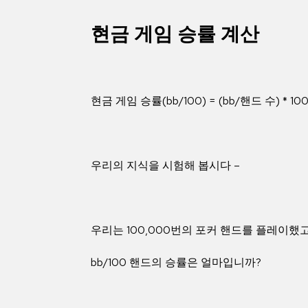
현금 게임 승률 계산
현금 게임 승률(bb/100) = (bb/핸드 수) * 10
우리의 지식을 시험해 봅시다 –
우리는 100,000번의 포커 핸드를 플레이했
bb/100 핸드의 승률은 얼마입니까?