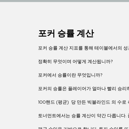
카지노에 없는것
슬롯용어
블랙잭 에티켓
섹시게이밍
캄보디아 카지노 15곳
판탄게임
별카지노
카지노콤프
텍사스홀덤 규칙
블랙잭 확률 계산
타이산카지노
싱가포르카지노
드림카지노
포커 승률 계산
카지노 이기는 방법
텍사스홀덤 기본용어
블랙잭 초보자 실수
빅게이밍
말레이시아 카지노
플레이카지노
포커 승률 계산 지표를 통해 테이블에서의 성
생활 바카라
룰렛 용어
블랙잭 승률 높이는 원칙
하노이카지노
소울카지노
정확히 무엇이며 어떻게 계산됩니까?
슬롯머신 잭팟 원리
아시아인기 슬롯
룰렛 라이트닝 전략
베트남6대카지노
에프엠카지노
포커에서 승률이란 무엇입니까?
룰렛 에티켓
크랩스 확률
저금통카지노
포커의 승률은 플레이어가 얼마나 빨리 승리
러시안룰렛
포커 속임수
아벤카지노
100핸드 (평균) 당 만든 빅블라인드 의 수로
파친코
포커 승률 계산
홈카지노
토너먼트에서는 승률 계산이 약간 다릅니다.
카지노 종류
마틴게일배팅법
심슨카지노