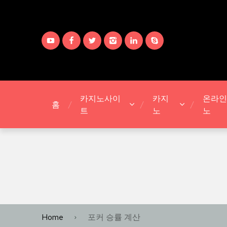
파라존 코리아 카지노
카지노정보
카지노 딜러
바카라기본용어
바카라 전략
카지노사이트 추천
미국인의룰렛게임
한국카지노 역사
에볼루션 카지노
파라존코리아 카지노
필리핀카지노호텔
블랙잭
클레오카지노
카지노사이트 플러스카지노 – 2025년 온라인카지노 우
리카지노 계열
카지노사이트 뉴헤븐카지노
카지노 입장 가능 나이
카지노게임 기본&정리
바카라 기본 노하우
바카라 필승법
안전카지노사이트
마카오 도박
마카오 카지노산업
아시아게이밍
썬시티카지노
세계최대12대 카지노
바카라
뉴헤븐카지노
안전한 카지노사이트 선택법 – 2025년 온라인 카지노 베
팅 가이드
카지노사이트-썬시티카지노
카지노 롤링
바카라 기본전략
카지노게임 확률&전략
바카라 뱅커 확률
온라인 카지노 장점
인도 카지노 합법
프라그마틱 플레이
에이전트 카지노
정선카지노
포커
핑카지노
카지노사이
카지
온라인
홈
트
노
노
에이전트 카지노
라이브 카지노
바카라 베팅
바카라 사이드 베팅법
온라인카지노
온라인카지노 단점
일본의 도박
마이크로게이밍
솔카지노
10대카지노크루즈
슬롯머신
빅토리카지노
카지노사이트-솔카지노
라이브카지노 특징
바카라 역사
바카라 시드관리
온라인바카라 겜블 일까?
해외카지노정보
필리핀 온라인 도박법
플레이텍
뉴헤븐카지노
라스베이거스
식보
쿨카지노
SM카지노
라이브카지노 장점
바카라 유래
블랙잭 전략
온라인카지노 조작 에 대해
다낭 카지노
카지노역사&산업
올벳게이밍
SM카지노
카지노있는나라
룰렛
M7카지노
로제카지노
라이브카지노 단점
블랙잭룰
바카라 타이 배팅
온라인 생활 바카라 실전 노하우와 전략적 배팅
독일의 도박
비비아이엔
로제카지노
마카오 카지노호텔
크랩스
부자카지노
Home
포커 승률 계산
카지노 꽁머니
하이롤러
블랙잭 카드카운팅
카지노관광 하기좋은나라 1
로투스게이밍
클락 카지노 호텔 & 리조트 호텔
스포츠베팅
아리아카지노