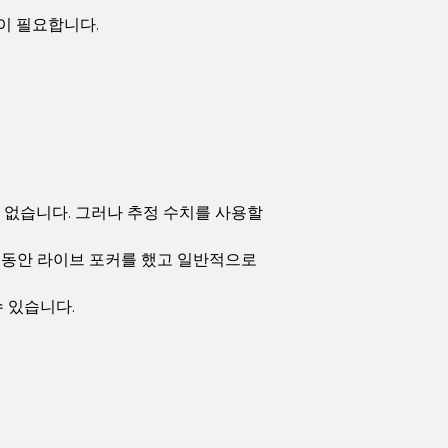
이 필요합니다.
 없습니다. 그러나 추정 수치를 사용할
시간 동안 라이브 포커를 했고 일반적으로
수 있습니다.