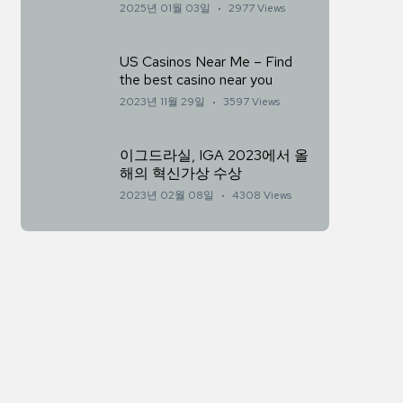
2025년 01월 03일
2977 Views
US Casinos Near Me – Find
the best casino near you
2023년 11월 29일
3597 Views
이그드라실, IGA 2023에서 올
해의 혁신가상 수상
2023년 02월 08일
4308 Views