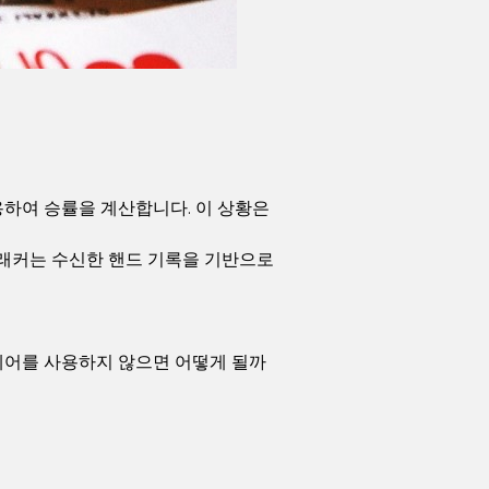
하여 승률을 계산합니다. 이 상황은
트래커는 수신한 핸드 기록을 기반으로
어를 사용하지 않으면 어떻게 될까