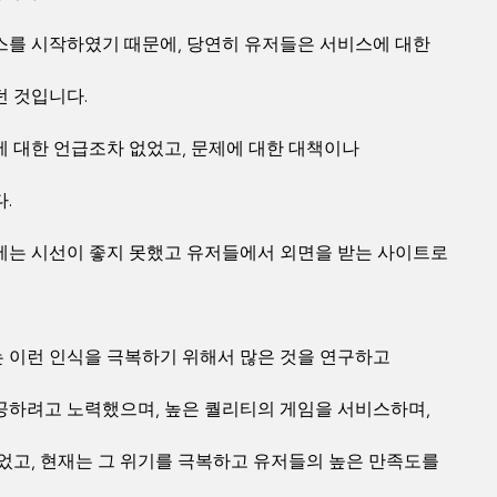
스를 시작하였기 때문에, 당연히 유저들은 서비스에 대한
 것입니다.
 대한 언급조차 없었고, 문제에 대한 대책이나
.
에는 시선이 좋지 못했고 유저들에서 외면을 받는 사이트로
 이런 인식을 극복하기 위해서 많은 것을 연구하고
공하려고 노력했으며, 높은 퀄리티의 게임을 서비스하며,
었고, 현재는 그 위기를 극복하고 유저들의 높은 만족도를