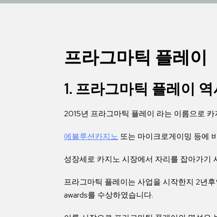
카지노에 없는것
슬롯용어
블랙잭 에티켓
섹시게이밍
캄보디아 카지노 15곳
판탄게임
별카지노
카지노콤프
텍사스홀덤 규칙
블랙잭 확률 계산
타이산카지노
싱가포르카지노
드림카지노
프라그마틱 플레이
카지노 이기는 방법
텍사스홀덤 기본용어
블랙잭 초보자 실수
빅게이밍
말레이시아 카지노
플레이카지노
1. 프라그마틱 플레이 역
생활 바카라
룰렛 용어
블랙잭 승률 높이는 원칙
하노이카지노
소울카지노
2015년 프라그마틱 플레이 라는 이름으로 카
슬롯머신 잭팟 원리
아시아인기 슬롯
룰렛 라이트닝 전략
베트남6대카지노
에프엠카지노
에볼루션카지노
또는 마이크로게이밍 등에 비
룰렛 에티켓
크랩스 확률
저금통카지노
성장세로 카지노 시장에서 자리를 잡아가기 
러시안룰렛
포커 속임수
아벤카지노
프라그마틱 플레이는 사업을 시작한지 2년후인 2017년 
파친코
포커 승률 계산
홈카지노
awards를 수상하였습니다.
카지노 종류
마틴게일배팅법
심슨카지노