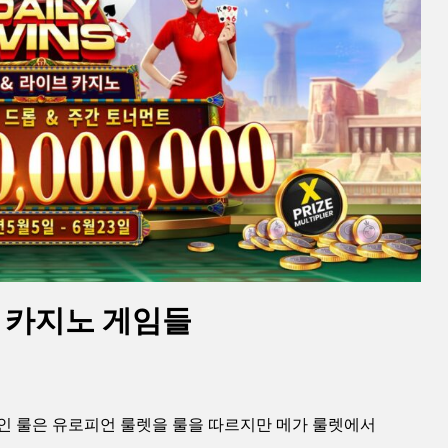
 카지노 게임들
인 룰은 유로피언 룰렛을 룰을 따르지만 메가 룰렛에서