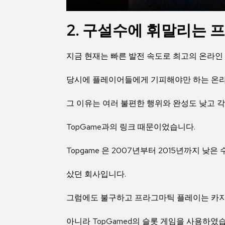
2. 구설수에 휘말리는 
지금 현재는 빠른 발전 속도로 최고의 온라인
당시에 플레이어들에게 기피해야만 하는 온
그 이유는 여러 불편한 행위와 완성도 낮고 
TopGame과의 링크 때문이었습니다.
Topgame 은 2007년부터 2015년까지 
샀던 회사입니다.
그럼에도 불구하고 프라그마틱 플레이는 카지노
아니라 TopGamed의 슬롯 게임을 사용하였