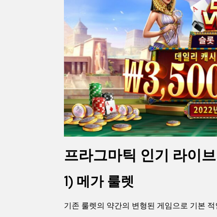
프라그마틱 인기 라이브
1) 메가 룰렛
기존 룰렛의 약간의 변형된 게임으로 기본 적