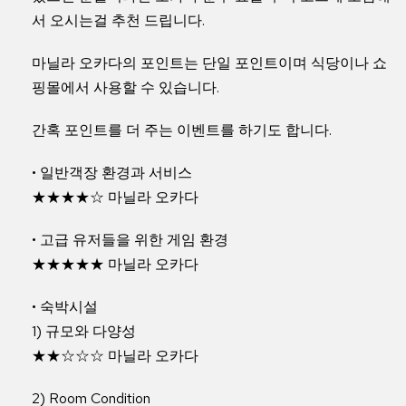
서 오시는걸 추천 드립니다.
마닐라 오카다의 포인트는 단일 포인트이며 식당이나 쇼
핑몰에서 사용할 수 있습니다.
간혹 포인트를 더 주는 이벤트를 하기도 합니다.
• 일반객장 환경과 서비스
★★★★☆ 마닐라 오카다
• 고급 유저들을 위한 게임 환경
★★★★★ 마닐라 오카다
• 숙박시설
1) 규모와 다양성
★★☆☆☆ 마닐라 오카다
2) Room Condition