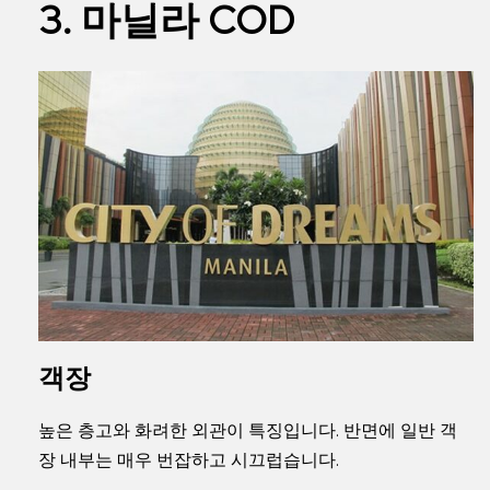
3. 마닐라 COD
객장
높은 층고와 화려한 외관이 특징입니다. 반면에 일반 객
장 내부는 매우 번잡하고 시끄럽습니다.