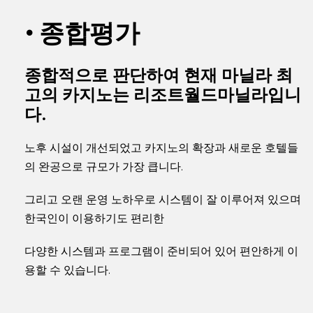
• 종합평가
종합적으로 판단하여 현재 마닐라 최
고의 카지노는 리조트월드마닐라입니
다.
노후 시설이 개선되었고 카지노의 확장과 새로운 호텔들
의 완공으로 규모가 가장 큽니다.
그리고 오랜 운영 노하우로 시스템이 잘 이루어져 있으며
한국인이 이용하기도 편리한
다양한 시스템과 프로그램이 준비되어 있어 편안하게 이
용할 수 있습니다.