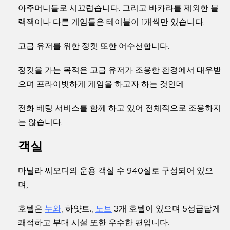
아주머니들로 시끄럽습니다. 그리고 바카라를 제외한 블
랙잭이나 다른 게임들은 테이블이 1개씩만 있습니다.
고급 유저를 위한 정켓 또한 어수선합니다.
정킷을 가는 목적은 고급 유저가 조용한 환경에서 대우받
으며 프라이빗하게 게임을 하고자 하는 것인데
전화 베팅 서비스를 함께 하고 있어 전체적으로 조용하지
는 않습니다.
객실
마닐라 씨오디의 운용 객실 수 940실로 구성되어 있으
며,
호텔은
누와
, 하얏트.,
노브
3개 호텔이 있으며 5성급답게
쾌적하고 부대 시설 또한 우수한 편입니다.