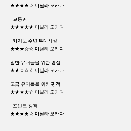
★★★★☆ 마닐라 오카다
• 교통편
★★★★★ 마닐라 오카다
• 카지노 주변 부대시설
★★★☆☆ 마닐라 오카다
일반 유저들을 위한 평점
★★☆☆☆ 마닐라 오카다
고급 유저들을 위한 평점
★★★★☆ 마닐라 오카다
• 포인트 정책
★★★★☆ 마닐라 오카다