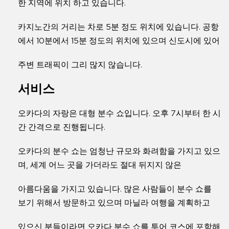
한 지역에 위치 하고 있습니다.
카지노간의 거리는 차로 5분 정도 위치에 있습니다. 공항
에서 10분에서 15분 정도의 위치에 있으며 신도시에 있어
주변 트래픽이 그리 많지 않습니다.
서비스
오카다의 자랑은 대형 분수 쇼입니다. 오후 7시부터 한 시
간 간격으로 진행됩니다.
오카다의 분수 쇼는 엄청난 규모와 화려함을 가지고 있으
며, 세계 어느 곳을 가더라도 절대 뒤지지 않은
아름다움을 가지고 있습니다. 많은 사람들이 분수 쇼를
보기 위해서 방문하고 있으며 마닐라 여행을 계획하고
있으신 분들이라면 오카다 분수 쇼를 투어 코스에 포함해