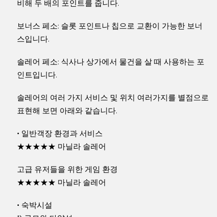
비해 두 배의 포인트를 줍니다.
보너스 페소: 슬롯 포인트나 칩으로 교환이 가능한 보너
스입니다.
솔레어 페소: 식사나 상가에서 물건을 살 때 사용하는 포
인트입니다.
솔레어의 여러 가지 서비스 및 위치 여러가지를 별점으로
표현해 보면 아래와 같습니다.
• 일반객장 환경과 서비스
★★★★★ 마닐라 솔레어
고급 유저들을 위한 게임 환경
★★★★★ 마닐라 솔레어
• 숙박시설