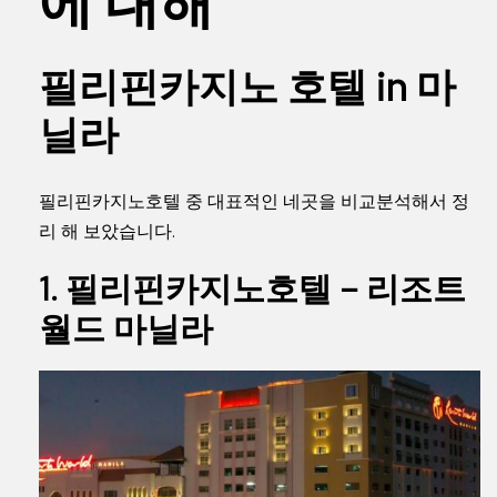
에 대해
카지노에 없는것
슬롯용어
블랙잭 에티켓
섹시게이밍
캄보디아 카지노 15곳
판탄게임
별카지노
필리핀카지노 호텔 in 마
카지노콤프
텍사스홀덤 규칙
블랙잭 확률 계산
타이산카지노
싱가포르카지노
드림카지노
닐라
카지노 이기는 방법
텍사스홀덤 기본용어
블랙잭 초보자 실수
빅게이밍
말레이시아 카지노
플레이카지노
필리핀카지노호텔 중 대표적인 네곳을 비교분석해서 정
생활 바카라
룰렛 용어
블랙잭 승률 높이는 원칙
하노이카지노
소울카지노
리 해 보았습니다.
슬롯머신 잭팟 원리
아시아인기 슬롯
룰렛 라이트닝 전략
베트남6대카지노
에프엠카지노
1. 필리핀카지노호텔 –
리조트
월드 마닐라
룰렛 에티켓
크랩스 확률
저금통카지노
러시안룰렛
포커 속임수
아벤카지노
파친코
포커 승률 계산
홈카지노
카지노 종류
마틴게일배팅법
심슨카지노