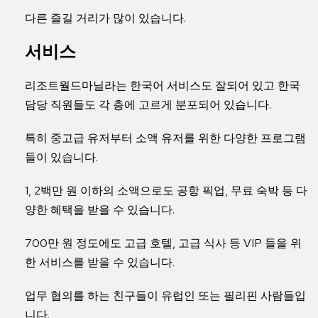
다른 즐길 거리가 많이 있습니다.
서비스
리조트월드마닐라는 한국어 서비스도 잘되어 있고 한국
담당 직원들도 각 층에 고르게 분포되어 있습니다.
특히 중고급 유저부터 소액 유저를 위한 다양한 프로그램
들이 있습니다.
1, 2백만 원 이하의 소액으로도 공항 픽업, 무료 숙박 등 다
양한 혜택을 받을 수 있습니다.
700만 원 정도에도 고급 호텔, 고급 식사 등 VIP 들을 위
한 서비스를 받을 수 있습니다.
업무 협의를 하는 친구들이 유럽인 또는 필리핀 사람들입
니다.