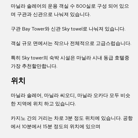
마닐라 솔레어의 운용 객실 수 800실로 구성 되어 있으
며 구관과 신관으로 나눠져 있습니다.
구관 Bay Tower와 신관 Sky towel로 나눠져 있습니다.
객실 규모 면에서는 작으나 전체적으로 고급스럽습니다.
특히 Sky tower의 숙박 시설은 마닐라 시내 동급 호텔중
가장 추천할만합니다.
위치
마닐라 솔레어, 마닐라 씨오디, 마닐라 오카다 모두 비슷
한 지역에 위치 하고 있습니다.
카지노 간의 거리는 차로 3분 정도 위치에 있습니다. 공항
에서 10분에서 15분 정도의 위치에 있으며