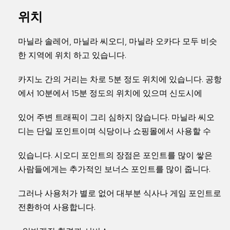
위치
마닐라 솔레어, 마닐라 씨오디, 마닐라 오카다 모두 비슷
한 지역에 위치 하고 있습니다.
카지노 간의 거리는 차로 5분 정도 위치에 있습니다. 공항
에서 10분에서 15분 정도의 위치에 있으며 신도시에
있어 주변 트래픽이 그리 심하지 않습니다. 마닐라 씨오
디는 단일 포인트이며 식당이나 쇼핑몰에서 사용할 수
있습니다. 시오디 포인트의 장점은 포인트를 많이 쌓은
사람들에게는 추가적인 보너스 포인트를 많이 줍니다.
그러나 사용처가 별로 없어 대부분 식사나 게임 포인트로
전환하여 사용합니다.