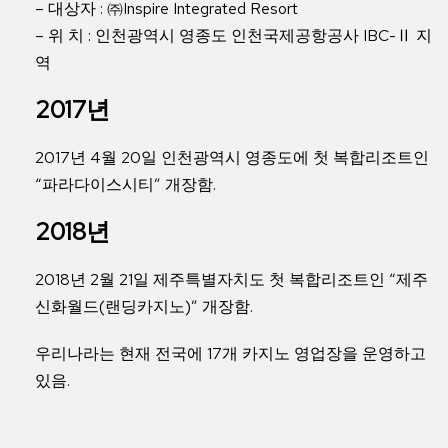
– 대상자 : ㈜Inspire Integrated Resort
– 위 치 : 인천광역시 영종도 인천국제공항공사 IBC-Ⅱ 지
역
2017년
2017년 4월 20일 인천광역시 영종도에 첫 복합리조트인
“파라다이스시티” 개장함.
2018년
2018년 2월 21일 제주특별자치도 첫 복합리조트인 “제주
신화월드(랜딩카지노)” 개장함.
우리나라는 현재 전국에 17개 카지노 영업장을 운영하고
있음.