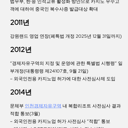
법무부, 한·중 인적교류 활성화 방안으로 카지노 우수고
객에 대하여 중국인 복수사증 발급대상 확대
2011년
강원랜드 영업 연장(폐특법 개정 2025년 12월 31일까지)
2012년
“경제자유구역의 지정 및 운영에 관한 특별법 시행령” 일
부개정(대통령령 제24107호, 9월 21일)
– 외국인전용 카지노업 허가에 대한 사전심사제 도입
2014년
문체부
인천경제자유구역
내 복합리조트 사전심사 결과
적합 통보(3월)
– 외국인전용 카지노업 허가 사전심사 “적합” 통보