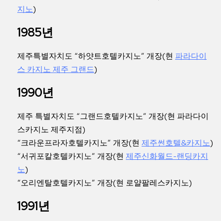
지노
)
1985년
제주특별자치도 “하얏트호텔카지노” 개장(현
파라다이
스 카지노 제주 그랜드
)
1990년
제주 특별자치도 “그랜드호텔카지노” 개장(현 파라다이
스카지노 제주지점)
“크라운프라자호텔카지노” 개장(현
제주썬호텔&카지노
)
“서귀포칼호텔카지노” 개장(현
제주신화월드-랜딩카지
노
)
“오리엔탈호텔카지노” 개장(현 로얄팔레스카지노)
1991년