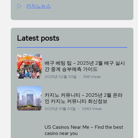
카지노뉴스
Latest posts
배구 베팅 팁 – 2025년 2월 배구 실시
간 중계 승부예측 가이드
2025년 02월 03일
3561 Views
카지노 커뮤니티 – 2025년 2월 온라
인 카지노 커뮤니티 최신정보
2025년 01월 03일
2983 Views
US Casinos Near Me – Find the best
casino near you