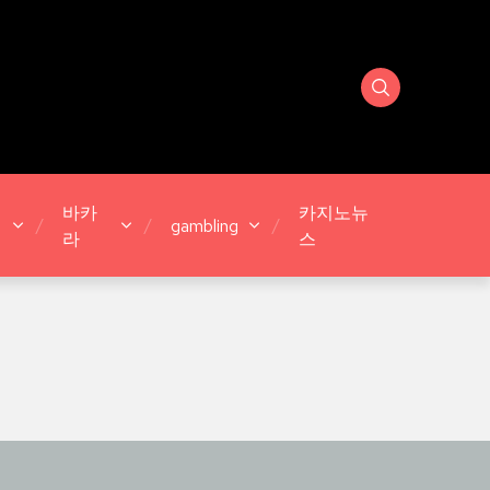
바카
카지노뉴
gambling
라
스