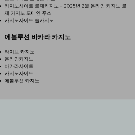
카지노사이트 로제카지노 – 2025년 2월 온라인 카지노 로
제 카지노 도메인 주소
카지노사이트 솔카지노
에볼루션 바카라 카지노
라이브 카지노
온라인카지노
바카라사이트
카지노사이트
에볼루션 카지노