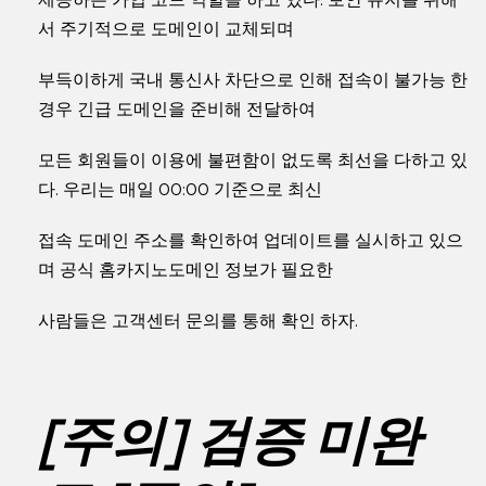
서 주기적으로 도메인이 교체되며
부득이하게 국내 통신사 차단으로 인해 접속이 불가능 한
경우 긴급 도메인을 준비해 전달하여
모든 회원들이 이용에 불편함이 없도록 최선을 다하고 있
다. 우리는 매일 00:00 기준으로 최신
접속 도메인 주소를 확인하여 업데이트를 실시하고 있으
며 공식 홈카지노도메인 정보가 필요한
사람들은 고객센터 문의를 통해 확인 하자.
[주의] 검증 미완