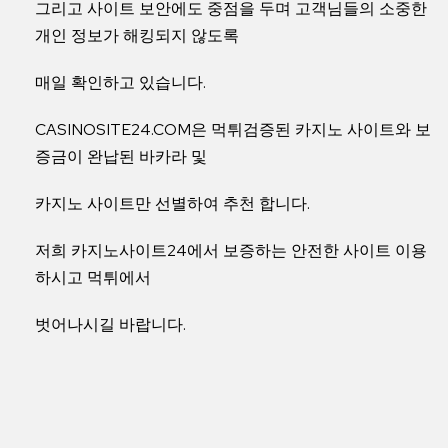
그리고 사이트 보안에도 중점을 두며 고객님들의 소중한
개인 정보가 해킹되지 않도록
매일 확인하고 있습니다.
CASINOSITE24.COM은 먹튀검증된 카지노 사이트와 보
증금이 완납된 바카라 및
카지노 사이트만 선별하여 추천 합니다.
저희 카지노사이트24에서 보증하는 안전한 사이트 이용
하시고 먹튀에서
벗어나시길 바랍니다.