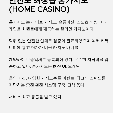
안전도 최상급 홈카지노
(HOME CASINO)
카지노에 없는것
슬롯용어
블랙잭 에티켓
섹시게이밍
캄보디아 카지노 15곳
판탄게임
별카지노
카지노콤프
텍사스홀덤 규칙
블랙잭 확률 계산
타이산카지노
싱가포르카지노
드림카지노
홈카지노 는 라이브 카지노, 슬롯머신, 스포츠 배팅, 미니
게임을 회원들에게 제공하는 온라인 카지노이다.
카지노 이기는 방법
텍사스홀덤 기본용어
블랙잭 초보자 실수
빅게이밍
말레이시아 카지노
플레이카지노
먹튀 없는 안전한 업체로 검증이 완료되었으며 여러 커뮤
생활 바카라
룰렛 용어
블랙잭 승률 높이는 원칙
하노이카지노
소울카지노
니티에 광고 단가가 비싼 카지노 배너를
계약하여 보증업체로 등록되어 있다. 우수한 자금력을 입
슬롯머신 잭팟 원리
아시아인기 슬롯
룰렛 라이트닝 전략
베트남6대카지노
에프엠카지노
증하고 있다. 홈카지노는 최신 UI, 오래된
룰렛 에티켓
크랩스 확률
저금통카지노
운영 기간, 다양한 카지노쿠폰 이벤트, 최고의 스피드를
자랑하는 충전 환전 시스템 구축, 고객 응대
러시안룰렛
포커 속임수
아벤카지노
서비스 최고 등급을 받고 있다.
파친코
포커 승률 계산
홈카지노
카지노 종류
마틴게일배팅법
심슨카지노