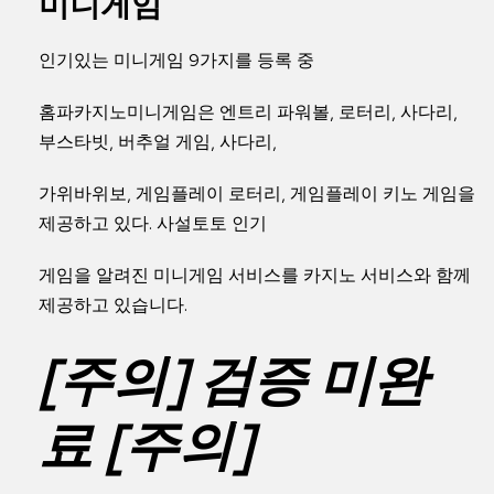
미니게임
인기있는 미니게임 9가지를 등록 중
홈파카지노미니게임은 엔트리 파워볼, 로터리, 사다리,
부스타빗, 버추얼 게임, 사다리,
가위바위보, 게임플레이 로터리, 게임플레이 키노 게임을
제공하고 있다. 사설토토 인기
게임을 알려진 미니게임 서비스를 카지노 서비스와 함께
제공하고 있습니다.
[주의] 검증 미완
료 [주의]