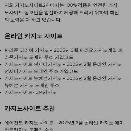
저희 카지노사이트24 에서는 100% 검증된 안전한 카지
노사이트 정보만을 엄선하여 제공해 드리기 위하여 최선
의 노력을 다 하고 있습니다.
온라인 카지노 사이트
파라존 코리아 카지노 – 2025년 3월 파라오카지노계열 파
라존카지노 도메인 주소 가입코드
카지노사이트 썬시티카지노 – 2025년 2월 온라인 카지노
선시티카지노 도메인 주소 가입코드
카지노사이트 뉴헤븐카지노 – 2025년 2월 온라인 카지노
뉴헤븐 카지노 도메인 주소
카지노사이트- SM카지노
카지노사이트 추천
에이전트 카지노 사이트 – 2025년 2월 온라인 카지노 에이
전트카지노 도메인 주소