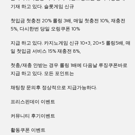
기재 하고 있다. 슬롯게임 신규
첫입금 첫충전 20% 롤링 3배, 매일 첫충전 10%, 재충전
5%, 다시한번 당일 오링쿠폰 10%
지급 하고 있다. 카지노게임 신규 10+3, 20+5 롤링5배, 매
일 첫입금 서비스 15% 재충전 8%,
첫충/재충 안받는 경우 롤링 1배에 다음날 루징쿠폰바로
지급 하고 있다. 모든 포인트는
채팅창 문의후 정상적으로 지급가능하다.
프리스핀데이 이벤트
커뮤니티 후기이벤트
활동쿠폰 이벤트