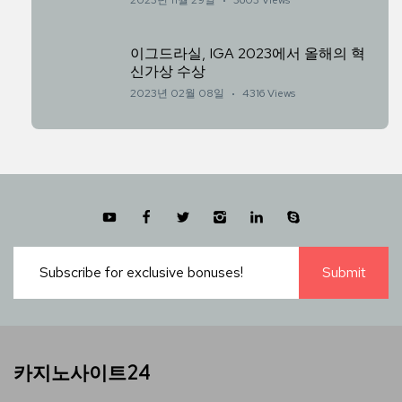
2023년 11월 29일
3603 Views
이그드라실, IGA 2023에서 올해의 혁
신가상 수상
2023년 02월 08일
4316 Views
카지노사이트24