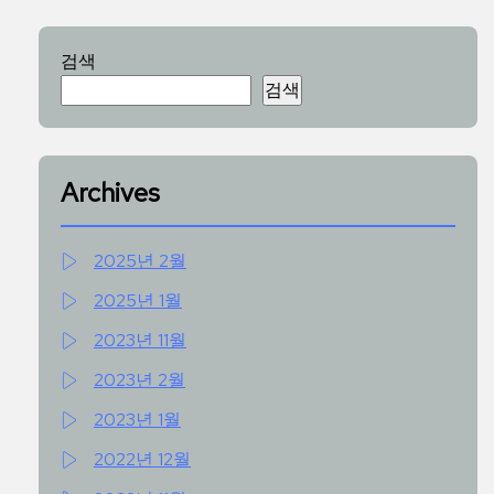
검색
검색
Archives
2025년 2월
2025년 1월
2023년 11월
2023년 2월
2023년 1월
2022년 12월