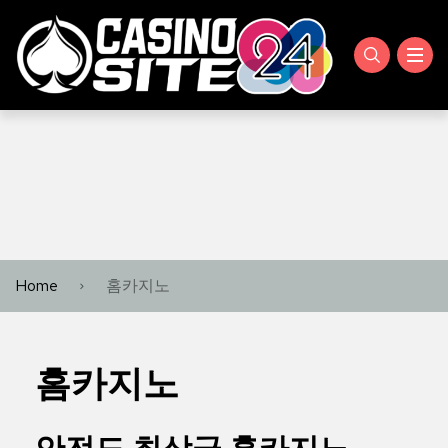
파라존 코리아 카지노
카지노정보
카지노 딜러
바카라기본용어
바카라 전략
카지노사이트 추천
미국인의룰렛게임
한국카지노 역사
에볼루션 카지노
파라존코리아 카지노
필리핀카지노호텔
블랙잭
클레오카지노
카지노사이트 플러스카지노 – 2025년 온라
인카지노 우리카지노 계열
카지노사이트 뉴헤븐카지노
카지노 입장 가능 나이
카지노게임 기본&정리
바카라 기본 노하우
바카라 필승법
안전카지노사이트
마카오 도박
마카오 카지노산업
아시아게이밍
썬시티카지노
세계최대12대 카지노
바카라
뉴헤븐카지노
안전한 카지노사이트 선택법 – 2025년 온라
인 카지노 베팅 가이드
카지노사이트-썬시티카지노
카지노 롤링
바카라 기본전략
카지노게임 확률&전략
바카라 뱅커 확률
온라인 카지노 장점
인도 카지노 합법
프라그마틱 플레이
에이전트 카지노
정선카지노
포커
핑카지노
에이전트 카지노
라이브 카지노
바카라 베팅
바카라 사이드 베팅법
온라인카지노
온라인카지노 단점
일본의 도박
마이크로게이밍
솔카지노
10대카지노크루즈
슬롯머신
빅토리카지노
카지노사이트-솔카지노
라이브카지노 특징
바카라 역사
바카라 시드관리
온라인바카라 겜블 일까?
해외카지노정보
필리핀 온라인 도박법
플레이텍
뉴헤븐카지노
라스베이거스
식보
쿨카지노
Home
홈카지노
SM카지노
라이브카지노 장점
바카라 유래
블랙잭 전략
온라인카지노 조작 에 대해
다낭 카지노
카지노역사&산업
올벳게이밍
SM카지노
카지노있는나라
룰렛
M7카지노
홈카지노
로제카지노
라이브카지노 단점
블랙잭룰
바카라 타이 배팅
온라인 생활 바카라 실전 노하우와 전략적 배
독일의 도박
비비아이엔
로제카지노
마카오 카지노호텔
크랩스
부자카지노
팅
카지노 꽁머니
하이롤러
블랙잭 카드카운팅
카지노관광 하기좋은나라 1
로투스게이밍
클락 카지노 호텔 & 리조트 호텔
스포츠베팅
아리아카지노