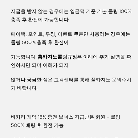
지급을 받지 않는 경우에는 입금액 기준 기본 롤링 100%
충족 후 환전이 가능합니다.
페이백, 포인트, 루징, 이벤트 쿠폰만 사용하는 경우에는
롤링 500% 충족 후 환전이
가능합니다.
홈카지노롤링규정
은 아래에 추가 설명을 확
인하시면 되며 이해가 되지
않거나 궁금한 점은 고객센터를 통해 풀카지노 문의주시
기 바랍니다.
바카라 게임 15% 충전 보너스 지급받은 회원 – 롤링
500% 배팅 후 환전 가능