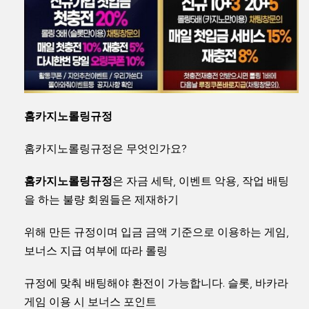
홈카지노롤링규정
홈카지노롤링규정은 무엇인가요?
홈카지노롤링규정
은 자금 세탁, 이벤트 악용, 작업 배팅
을 하는 불량 회원들은 제재하기
위해 만든 규정이며 입금 금액 기준으로 이용하는 게임,
보너스 지급 여부에 따라 롤링
규정에 맞춰 배팅해야 환전이 가능합니다. 슬롯, 바카라
게임 이용 시 보너스 포인트