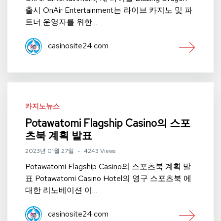
출시 OnAir Entertainment는 라이브 카지노 및 파
트너 운영자를 위한…
casinosite24.com
카지노뉴스
Potawatomi Flagship Casino의 스포
츠북 계획 발표
2023년 01월 27일
4243 Views
Potawatomi Flagship Casino의 스포츠북 계획 발
표 Potawatomi Casino Hotel의 영구 스포츠북 에
대한 리노베이션 이…
casinosite24.com