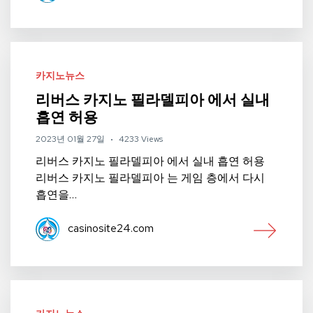
카지노뉴스
리버스 카지노 필라델피아 에서 실내
흡연 허용
2023년 01월 27일
4233 Views
리버스 카지노 필라델피아 에서 실내 흡연 허용
리버스 카지노 필라델피아 는 게임 층에서 다시
흡연을…
casinosite24.com