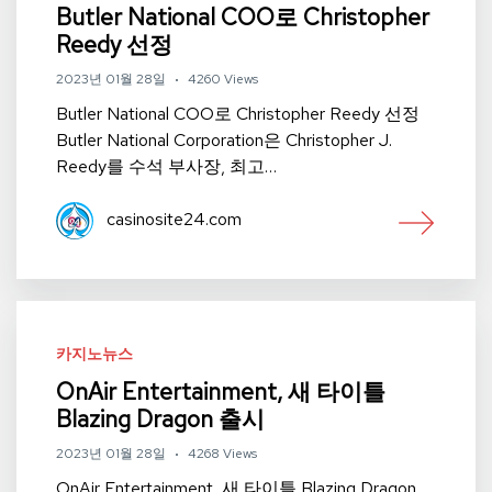
Butler National COO로 Christopher
Reedy 선정
2023년 01월 28일
4260 Views
Butler National COO로 Christopher Reedy 선정
Butler National Corporation은 Christopher J.
Reedy를 수석 부사장, 최고…
casinosite24.com
카지노뉴스
OnAir Entertainment, 새 타이틀
Blazing Dragon 출시
2023년 01월 28일
4268 Views
OnAir Entertainment, 새 타이틀 Blazing Dragon