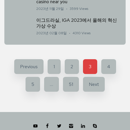
casino near you
2023년 11월 29일
3599 Views
이그드라실, IGA 2023에서 올해의 혁신
가상 수상
2023년 02월 08일
4310 Views
Previous
1
2
3
4
5
…
51
Next