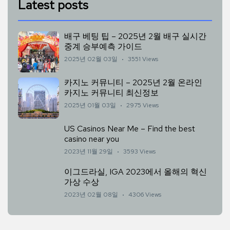
Latest posts
배구 베팅 팁 – 2025년 2월 배구 실시간
중계 승부예측 가이드
2025년 02월 03일
3551 Views
카지노 커뮤니티 – 2025년 2월 온라인
카지노 커뮤니티 최신정보
2025년 01월 03일
2975 Views
US Casinos Near Me – Find the best
casino near you
2023년 11월 29일
3593 Views
이그드라실, IGA 2023에서 올해의 혁신
가상 수상
2023년 02월 08일
4306 Views