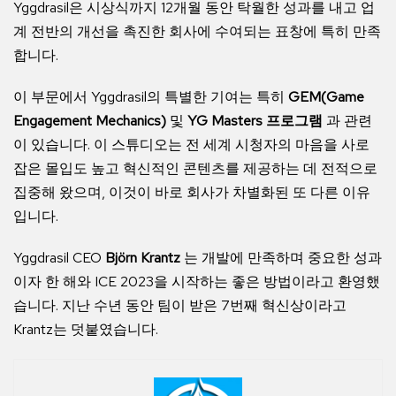
Yggdrasil은 시상식까지 12개월 동안 탁월한 성과를 내고 업
계 전반의 개선을 촉진한 회사에 수여되는 표창에 특히 만족
합니다.
이 부문에서 Yggdrasil의 특별한 기여는 특히
GEM(Game
Engagement Mechanics)
및
YG Masters 프로그램
과 관련
이 있습니다. 이 스튜디오는 전 세계 시청자의 마음을 사로
잡은 몰입도 높고 혁신적인 콘텐츠를 제공하는 데 전적으로
집중해 왔으며, 이것이 바로 회사가 차별화된 또 다른 이유
입니다.
Yggdrasil CEO
Björn Krantz
는 개발에 만족하며 중요한 성과
이자 한 해와 ICE 2023을 시작하는 좋은 방법이라고 환영했
습니다. 지난 수년 동안 팀이 받은 7번째 혁신상이라고
Krantz는 덧붙였습니다.