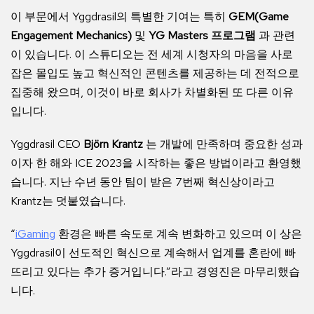
라이센스
이 부문에서 Yggdrasil의 특별한 기여는 특히
GEM(Game
Engagement Mechanics)
및
YG Masters 프로그램
과 관련
페이아웃율
이 있습니다. 이 스튜디오는 전 세계 시청자의 마음을 사로
잡은 몰입도 높고 혁신적인 콘텐츠를 제공하는 데 전적으로
집중해 왔으며, 이것이 바로 회사가 차별화된 또 다른 이유
입니다.
Yggdrasil CEO
Björn Krantz
는 개발에 만족하며 중요한 성과
이자 한 해와 ICE 2023을 시작하는 좋은 방법이라고 환영했
습니다. 지난 수년 동안 팀이 받은 7번째 혁신상이라고
Krantz는 덧붙였습니다.
“
iGaming
환경은 빠른 속도로 계속 변화하고 있으며 이 상은
Yggdrasil이 선도적인 혁신으로 계속해서 업계를 혼란에 빠
뜨리고 있다는 추가 증거입니다.”라고 경영진은 마무리했습
니다.