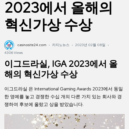
2023에서 올해의
카지노에 없는것
슬롯용어
블랙잭 에티켓
섹시게이밍
캄보디아 카지노 15곳
판탄게임
별카지노
혁신가상 수상
카지노콤프
텍사스홀덤 규칙
블랙잭 확률 계산
타이산카지노
싱가포르카지노
드림카지노
카지노 이기는 방법
텍사스홀덤 기본용어
블랙잭 초보자 실수
빅게이밍
말레이시아 카지노
플레이카지노
casinosite24.com
카지노뉴스
2023년 02월 08일
4306 Views
생활 바카라
룰렛 용어
블랙잭 승률 높이는 원칙
하노이카지노
소울카지노
이그드라실, IGA 2023에서 올
슬롯머신 잭팟 원리
아시아인기 슬롯
룰렛 라이트닝 전략
베트남6대카지노
에프엠카지노
해의 혁신가상 수상
룰렛 에티켓
크랩스 확률
저금통카지노
이그드라실 은 International Gaming Awards 2023에서 동일
한 영예를 놓고 경쟁한 수십 개의 다른 가치 있는 회사와 경
러시안룰렛
포커 속임수
아벤카지노
쟁하여 후보에 올랐고 상을 받았습니다.
파친코
포커 승률 계산
홈카지노
카지노 종류
마틴게일배팅법
심슨카지노