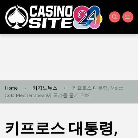
파라존 코리아 카지노
카지노정보
카지노 딜러
바카라기본용어
바카라 전략
카지노사이트 추천
미국인의룰렛게임
한국카지노 역사
에볼루션 카지노
파라존코리아 카지노
필리핀카지노호텔
블랙잭
클레오카지노
카지노사이트 플러스카지노 – 2025년 온라
인카지노 우리카지노 계열
카지노사이트 뉴헤븐카지노
카지노 입장 가능 나이
카지노게임 기본&정리
바카라 기본 노하우
바카라 필승법
안전카지노사이트
마카오 도박
마카오 카지노산업
아시아게이밍
썬시티카지노
세계최대12대 카지노
바카라
뉴헤븐카지노
안전한 카지노사이트 선택법 – 2025년 온라
인 카지노 베팅 가이드
카지노사이트-썬시티카지노
카지노 롤링
바카라 기본전략
카지노게임 확률&전략
바카라 뱅커 확률
온라인 카지노 장점
인도 카지노 합법
프라그마틱 플레이
에이전트 카지노
정선카지노
포커
핑카지노
에이전트 카지노
라이브 카지노
바카라 베팅
바카라 사이드 베팅법
온라인카지노
온라인카지노 단점
일본의 도박
마이크로게이밍
솔카지노
10대카지노크루즈
슬롯머신
빅토리카지노
카지노사이트-솔카지노
라이브카지노 특징
바카라 역사
바카라 시드관리
온라인바카라 겜블 일까?
해외카지노정보
필리핀 온라인 도박법
플레이텍
뉴헤븐카지노
라스베이거스
식보
쿨카지노
Home
카지노뉴스
키프로스 대통령, Melco
CoD Mediterranean이 국가를 돕기 위해
SM카지노
라이브카지노 장점
바카라 유래
블랙잭 전략
온라인카지노 조작 에 대해
다낭 카지노
카지노역사&산업
올벳게이밍
SM카지노
카지노있는나라
룰렛
M7카지노
로제카지노
라이브카지노 단점
블랙잭룰
바카라 타이 배팅
온라인 생활 바카라 실전 노하우와 전략적 배
독일의 도박
비비아이엔
로제카지노
마카오 카지노호텔
크랩스
부자카지노
키프로스 대통령,
팅
카지노 꽁머니
하이롤러
블랙잭 카드카운팅
카지노관광 하기좋은나라 1
로투스게이밍
클락 카지노 호텔 & 리조트 호텔
스포츠베팅
아리아카지노