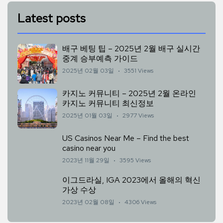
Latest posts
배구 베팅 팁 – 2025년 2월 배구 실시간
중계 승부예측 가이드
2025년 02월 03일
3551 Views
카지노 커뮤니티 – 2025년 2월 온라인
카지노 커뮤니티 최신정보
2025년 01월 03일
2977 Views
US Casinos Near Me – Find the best
casino near you
2023년 11월 29일
3595 Views
이그드라실, IGA 2023에서 올해의 혁신
가상 수상
2023년 02월 08일
4306 Views