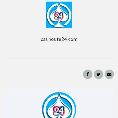
casinosite24.com