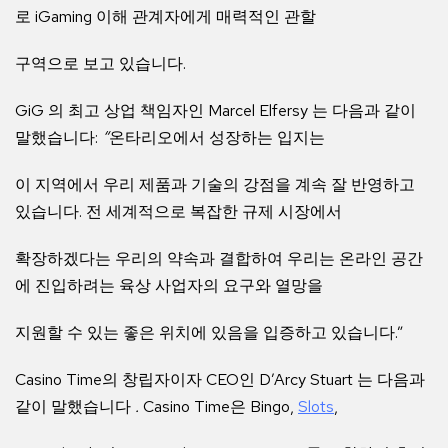
로 iGaming 이해 관계자에게 매력적인 관할
구역으로 보고 있습니다.
GiG 의 최고 상업 책임자인 Marcel Elfersy
는 다음과 같이
말했습니다:
“
온타리오에서 성장하는 입지는
이 지역에서 우리 제품과 기술의 강점을 계속 잘 반영하고
있습니다. 전 세계적으로 복잡한 규제 시장에서
확장하겠다는 우리의 약속과 결합하여 우리는 온라인 공간
에 진입하려는 육상 사업자의 요구와 열망을
지원할 수 있는 좋은 위치에 있음을 입증하고 있습니다.”
Casino Time의 창립자이자 CEO인 D’Arcy Stuart
는 다음과
같이 말했습니다
.
Casino Time은 Bingo,
Slots
,