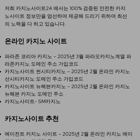
저희 카지노사이트24 에서는 100% 검증된 안전한 카지
노사이트 정보만을 엄선하여 제공해 드리기 위하여 최선
의 노력을 다 하고 있습니다.
온라인 카지노 사이트
파라존 코리아 카지노 – 2025년 3월 파라오카지노계열 파
라존카지노 도메인 주소 가입코드
카지노사이트 썬시티카지노 – 2025년 2월 온라인 카지노
선시티카지노 도메인 주소 가입코드
카지노사이트 뉴헤븐카지노 – 2025년 2월 온라인 카지노
뉴헤븐 카지노 도메인 주소
카지노사이트- SM카지노
카지노사이트 추천
에이전트 카지노 사이트 – 2025년 2월 온라인 카지노 에이