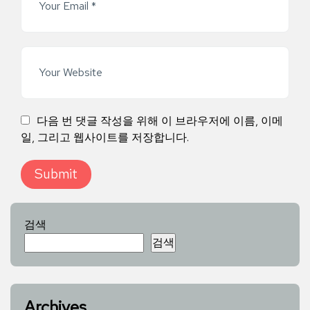
다음 번 댓글 작성을 위해 이 브라우저에 이름, 이메
일, 그리고 웹사이트를 저장합니다.
검색
검색
Archives