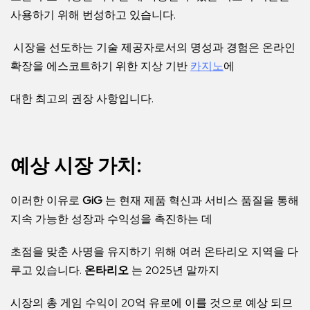
사용하기 위해 번성하고 있습니다.
시장을 선도하는 기술
제공자로서의 명성과 경험은 온라인
확장을 에스코트하기 위한 지상 기반
카지노
에
대한 최고의 권장 사항입니다.
예상 시장 가치:
이러한 이유로
GiG
는 현재 제품 혁신과 서비스 품질을 통해
지속 가능한 성장과 수익성을 촉진하는 데
초점을 맞춘 사명을 유지하기 위해 여러 온타리오 지역을 다
루고 있습니다.
온타리오
는 2025년 말까지
시장의 총 게임 수익이
20억 유로에 이를 것으로 예상
되므