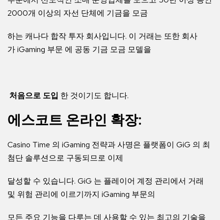
2000개 이상의 자선 단체에 기금을 모금
하는
캐나다 합작 투자 회사입니다.
이 거래는 또한 회사
가 iGaming 부문 에 공동 기금 모금 모델을
처음으로 도입
한 것이기도 합니다.
에스코트 온라인 확장:
Casino Time
의 iGaming 전략과 사명은 플랫폼이
GiG
의 최
첨단 솔루션으로 구동되므로 이제
달성할 수 있습니다.
GiG
는 플레이어 계정 관리에서 거래
및 위험 관리에 이르기까지 iGaming 부문의
모든 주요 기능을 다루는 데 사용할 수 있는 최고의 기술을