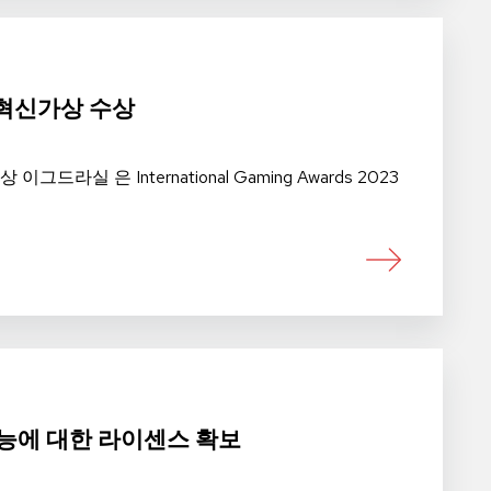
 혁신가상 수상
라실 은 International Gaming Awards 2023
ays 기능에 대한 라이센스 확보