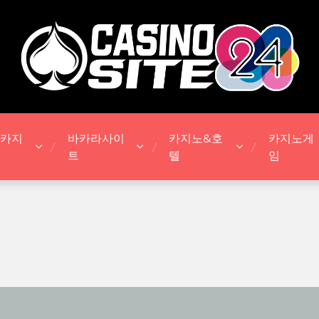
카지
바카라사이
카지노&호
카지노게
트
텔
임