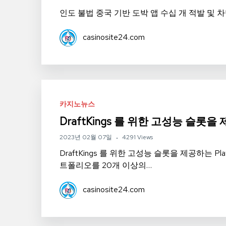
인도 불법 중국 기반 도박 앱 수십 개 적발 및 
casinosite24.com
카지노뉴스
DraftKings 를 위한 고성능 슬롯을 
2023년 02월 07일
4291 Views
DraftKings 를 위한 고성능 슬롯을 제공하는 PlayA
트폴리오를 20개 이상의…
casinosite24.com