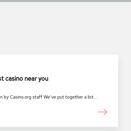
t casino near you
 by Casino.org staff We’ve put together a list…