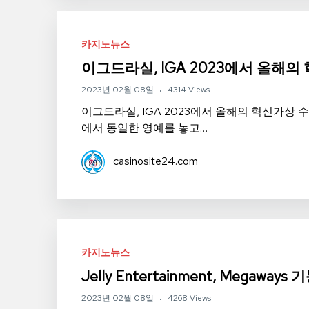
룰렛 유래 종류
수익성 높은 게임
카지노뉴스
이그드라실, IGA 2023에서 올해의
블랙잭 영화
바카라카드카운팅
2023년 02월 08일
4314 Views
블랙잭 바카라 보다 나은 이유
이그드라실, IGA 2023에서 올해의 혁신가상 수상 이그드
에서 동일한 영예를 놓고…
잭팟 이란
casinosite24.com
베팅과 도박
카지노 명언
딜러 로테이션
카지노뉴스
Jelly Entertainment, Megaw
토너먼트
2023년 02월 08일
4268 Views